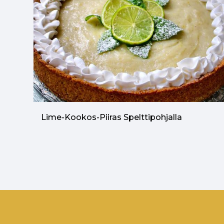
Lime-Kookos-Piiras Spelttipohjalla