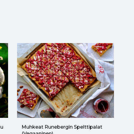
tu
Muhkeat Runebergin Spelttipalat
(vegaaninen)