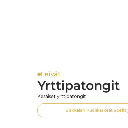
Leivät
Yrttipatongit
Kesäiset yrttipatongit
Birkkalan Puolikarkeat Speltti