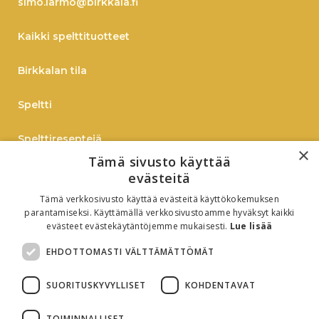
simo.larmo@birkkala.fi
Kaikki spelttituotteet
Birkkalan tila
Speltti
Spelttireseptejä
×
Tämä sivusto käyttää
TIEDOTE
evästeitä
Tämä verkkosivusto käyttää evästeitä käyttökokemuksen
Verkkokauppaan
parantamiseksi. Käyttämällä verkkosivustoamme hyväksyt kaikki
evästeet evästekäytäntöjemme mukaisesti.
Lue lisää
B2B
EHDOTTOMASTI VÄLTTÄMÄTTÖMÄT
Oiva-raportti
SUORITUSKYVYLLISET
KOHDENTAVAT
TOIMINNALLISET