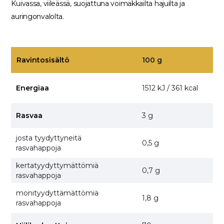
Kuivassa, viileässä, suojattuna voimakkailta hajuilta ja
auringonvalolta.
Ravintosisältö
100 g
Energiaa
1512 kJ / 361 kcal
Rasvaa
3 g
josta tyydyttyneitä
0,5 g
rasvahappoja
kertatyydyttymättömiä
0,7 g
rasvahappoja
monityydyttämättömiä
1,8 g
rasvahappoja