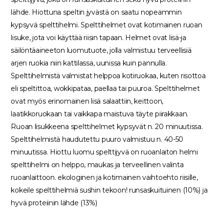
lähde. Hiottuna speltin jyvästä on saatu nopeammin
kypsyvä spelttihelmi. Spelttihelmet ovat kotimainen ruoan
lisuke, jota voi käyttää riisin tapaan. Helmet ovat lisä-ja
säilöntäaineeton luomutuote, jolla valmistuu terveellisiä
arjen ruokia niin kattilassa, uunissa kuin pannulla.
Spelttihelmistä valmistat helppoa kotiruokaa, kuten risottoa
eli speltittoa, wokkipataa, paellaa tai puuroa. Spelttihelmet
ovat myös erinomainen lisä salaattiin, keittoon,
laatikkoruokaan tai vaikkapa maistuva täyte piirakkaan.
Ruoan lisukkeena spelttihelmet kypsyvät n. 20 minuutissa.
Spelttihelmistä haudutettu puuro valmistuu n. 40-50
minuutissa. Hiottu luomu spelttijyvä on ruoanlaiton helmi
spelttihelmi on helppo, maukas ja terveellinen valinta
ruoanlaittoon. ekologinen ja kotimainen vaihtoehto riisille,
kokeile spelttihelmiä sushin tekoon! runsaskuituinen (10%) ja
hyvä proteiinin lähde (13%)