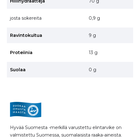
Hiilihydraatteja
70 g
josta sokereita
0,9 g
Ravintokuitua
9 g
Proteiinia
13 g
Suolaa
0 g
Hyvää Suomesta -merkillä varustettu elintarvike on
valmistettu Suomessa, suomalaisista raaka-aineista.