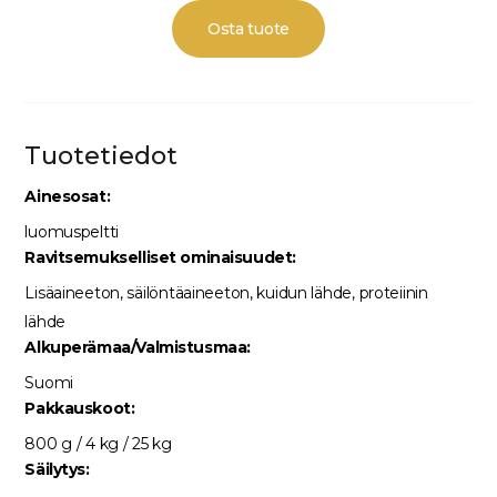
Osta tuote
Tuotetiedot
Ainesosat:
luomuspeltti
Ravitsemukselliset ominaisuudet:
Lisäaineeton, säilöntäaineeton, kuidun lähde, proteiinin
lähde
Alkuperämaa/Valmistusmaa:
Suomi
Pakkauskoot:
800 g / 4 kg / 25 kg
Säilytys: