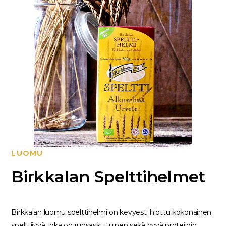
LUOMU
Birkkalan Spelttihelmet
Birkkalan luomu spelttihelmi on kevyesti hiottu kokonainen
spelttijyvä, joka on runsaskuituinen sekä hyvä proteiinin