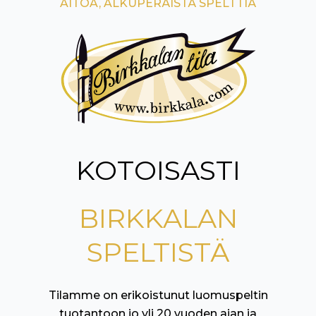
AITOA, ALKUPERÄISTÄ SPELTTIÄ
KOTOISASTI
BIRKKALAN
SPELTISTÄ
Tilamme on erikoistunut luomuspeltin
tuotantoon jo yli 20 vuoden ajan ja