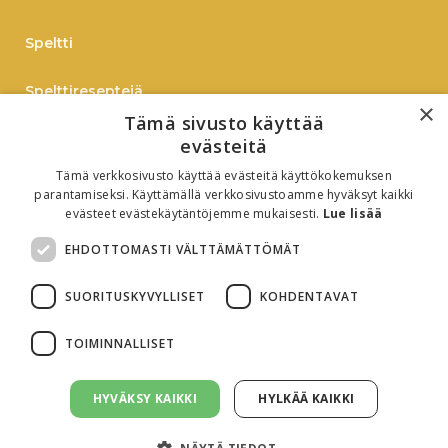
Speltti
Spelttireseptejä
×
Tämä sivusto käyttää
TIEDOTE
evästeitä
Tämä verkkosivusto käyttää evästeitä käyttökokemuksen
Verkkokauppaan
parantamiseksi. Käyttämällä verkkosivustoamme hyväksyt kaikki
evästeet evästekäytäntöjemme mukaisesti.
Lue lisää
B2B
EHDOTTOMASTI VÄLTTÄMÄTTÖMÄT
Oiva-raportti
SUORITUSKYVYLLISET
KOHDENTAVAT
TOIMINNALLISET
HYVÄKSY KAIKKI
HYLKÄÄ KAIKKI
Evästeasetukset
Tietosuojaseloste