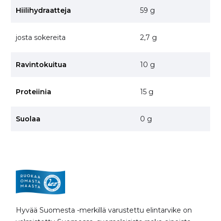
Hiilihydraatteja
59 g
josta sokereita
2,7 g
Ravintokuitua
10 g
Proteiinia
15 g
Suolaa
0 g
Hyvää Suomesta -merkillä varustettu elintarvike on