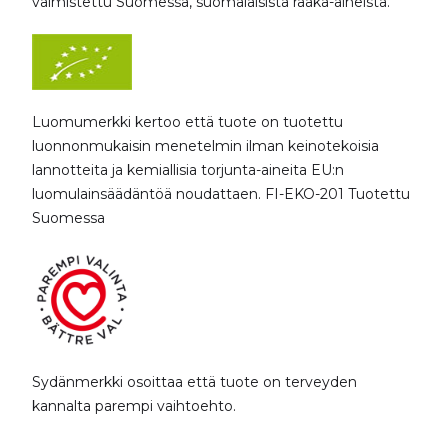
valmistettu Suomessa, suomalaisista raaka-aineista.
Luomumerkki kertoo että tuote on tuotettu
luonnonmukaisin menetelmin ilman keinotekoisia
lannotteita ja kemiallisia torjunta-aineita EU:n
luomulainsäädäntöä noudattaen. FI-EKO-201 Tuotettu
Suomessa
Sydänmerkki osoittaa että tuote on terveyden
kannalta parempi vaihtoehto.