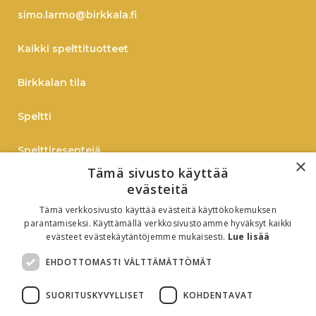
simo.larmo@birkkala.fi
Kaikki spelttituotteet
Birkkalan tila
Speltti
Spelttireseptejä
×
Tämä sivusto käyttää
TIEDOTE
evästeitä
Tämä verkkosivusto käyttää evästeitä käyttökokemuksen
Verkkokauppaan
parantamiseksi. Käyttämällä verkkosivustoamme hyväksyt kaikki
evästeet evästekäytäntöjemme mukaisesti.
Lue lisää
B2B
EHDOTTOMASTI VÄLTTÄMÄTTÖMÄT
Oiva-raportti
SUORITUSKYVYLLISET
KOHDENTAVAT