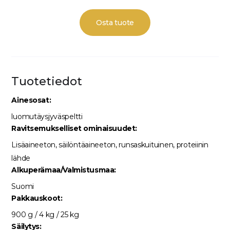
Osta tuote
Tuotetiedot
Ainesosat:
luomutäysjyväspeltti
Ravitsemukselliset ominaisuudet:
Lisäaineeton, säilöntäaineeton, runsaskuituinen, proteiinin
lähde
Alkuperämaa/Valmistusmaa:
Suomi
Pakkauskoot:
900 g / 4 kg / 25 kg
Säilytys: