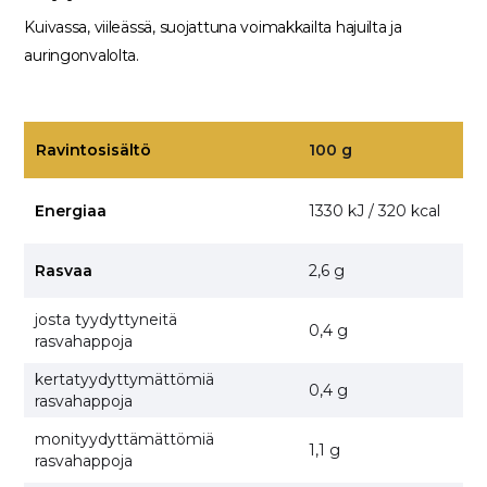
Kuivassa, viileässä, suojattuna voimakkailta hajuilta ja
auringonvalolta.
Ravintosisältö
100 g
Energiaa
1330 kJ / 320 kcal
Rasvaa
2,6 g
josta tyydyttyneitä
0,4 g
rasvahappoja
kertatyydyttymättömiä
0,4 g
rasvahappoja
monityydyttämättömiä
1,1 g
rasvahappoja