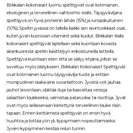
Birkkalan kokonaiset luomu spelttijyvät ovat kotimainen,
ekologinen ja terveellinen vaihtoehto riisille. Täysjyväviljana
spelttijyvä on hyvä proteiinin lähde (15%) ja runsaskuituinen
(10%). Speltin jyvässä on tallella kaikki sen ravintorikkaat osat,
kuten jyvän kuoriosan vitamiinit sekä kuidut. Birkkalan tilalla
kokonaiset spelttijyvät lajitellaan sekä kuoritaan kovasta
akankuoresta speltin käsittelyyn erikoistuneilla laitteilla.
Spelttijyvä kuoritaan siten että se säilyy ehjänä, jolloin se
soveltuu myös idätykseen. Birkkalan Kokonaiset Spelttijyvät
ovat kotimainen luomu täysjyvävilja-tuote ja erittäin
monipuolinen raaka-aine ruoanlaittoon. Jyvistä voit jauhaa
jauhot leivontaan, idättää ituja tai kasvattaa versoja
salaattien lisukkeeksi, valmistaa pataruokia tai risottoja. Jyvät
ovat myös sellaisenaan keitettynä terveellinen lisuke riisin
tapaan. Ennen keittämistä spelttijyvät on ensin hyvä
huuhtoa ja liottaa yön yli, kypsymisen nopeuttamiseksi.
Jyvien kypsyminen kestää reilun tunnin.