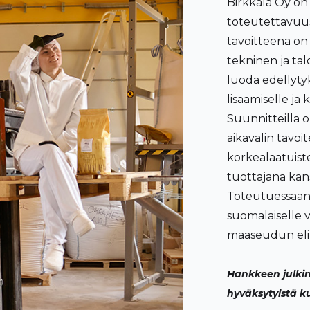
Birkkala Oy on
toteutettavuus
tavoitteena on 
tekninen ja ta
luoda edellytyk
lisäämiselle ja 
Suunnitteilla o
aikavälin tavo
korkealaatuiste
tuottajana kans
Toteutuessaan i
suomalaiselle vi
maaseudun eli
Hankkeen julki
hyväksytyistä k