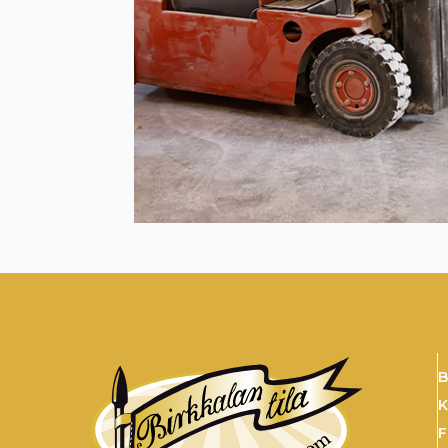
B
K
F