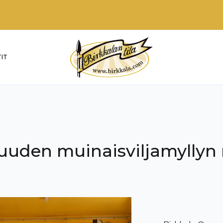
IT
ä uuden muinaisviljamyllyn