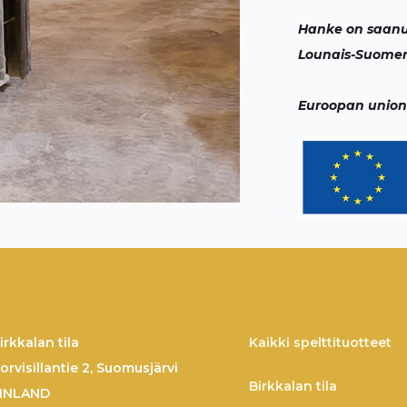
Hanke on saanu
Lounais-Suomen
Euroopan union
irkkalan tila
Kaikki spelttituotteet
orvisillantie 2, Suomusjärvi
Birkkalan tila
INLAND