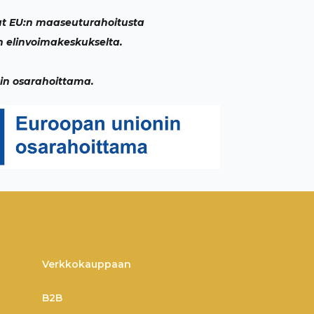
t EU:n maaseuturahoitusta
 elinvoimakeskukselta.
in osarahoittama.
Verkkokauppaan
B2B