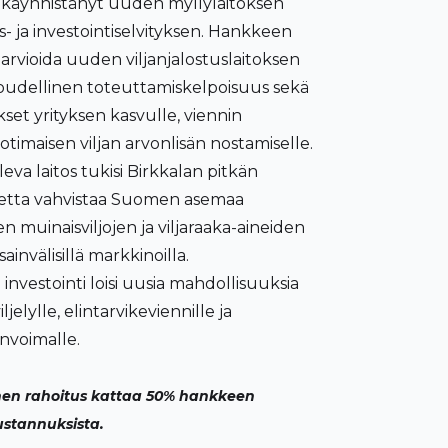
 käynnistänyt uuden myllylaitoksen
- ja investointiselvityksen. Hankkeen
arvioida uuden viljanjalostuslaitoksen
loudellinen toteuttamiskelpoisuus sekä
set yrityksen kasvulle, viennin
kotimaisen viljan arvonlisän nostamiselle.
leva laitos tukisi Birkkalan pitkän
itetta vahvistaa Suomen asemaa
n muinaisviljojen ja viljaraaka-aineiden
ainvälisillä markkinoilla.
nvestointi loisi uusia mahdollisuuksia
ljelylle, elintarvikeviennille ja
nvoimalle.
nen rahoitus kattaa 50% hankkeen
ustannuksista.