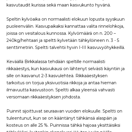
kasvutaudit kurissa sekä maan kasvukunto hyvänä.
Speltin kylvöaika on normaalisti elokuun lopusta syyskuun
puoleenväliin. Kasvupaikaksi kannattaa valita rinnelohkoja,
joissa on vesitalous kunnossa. Kylvömäärä on n. 200 –
240kg/hehtaari ja speltti kylvetään tähkylöineen n. 3 - 5
senttimetriin. Speltti talvehtii hyvin I-III kasvuvyöhykkeillä.
Keväällä Birkkalassa tehdään speltille normaalisti
rikkaäestys, kun kasvukausi on lähtenyt selvästi käyntiin ja
sille on kasvanut 2-3 kasvulehteä. Rikkaäestyksen
tarkoitus on torjua yksivuotisia rikkoja ja antaa hieman
ilmavuutta kasvustoon. Speltti alkaa yleensä vahvasti
versomaan rikkaäestyksen johdosta.
Puinnit sijoittuvat seuraavan vuoden elokuulle. Speltti on
tuleentunut, kun se on kääntänyt tähkänsä alaspäin ja
kosteus on alle 25 %. Puinnissa tähkä hajoaa yksittäisiksi