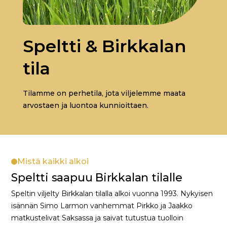
Speltti & Birkkalan
tila
Tilamme on perhetila, jota viljelemme maata
arvostaen ja luontoa kunnioittaen.
Mistä kaikki alkoi
Speltti saapuu Birkkalan tilalle
Speltin viljelty Birkkalan tilalla alkoi vuonna 1993. Nykyisen
isännän Simo Larmon vanhemmat Pirkko ja Jaakko
matkustelivat Saksassa ja saivat tutustua tuolloin