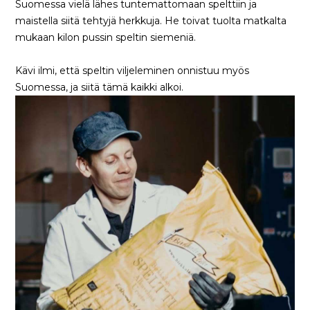
Suomessa vielä lähes tuntemattomaan spelttiin ja
maistella siitä tehtyjä herkkuja. He toivat tuolta matkalta
mukaan kilon pussin speltin siemeniä.
Kävi ilmi, että speltin viljeleminen onnistuu myös
Suomessa, ja siitä tämä kaikki alkoi.