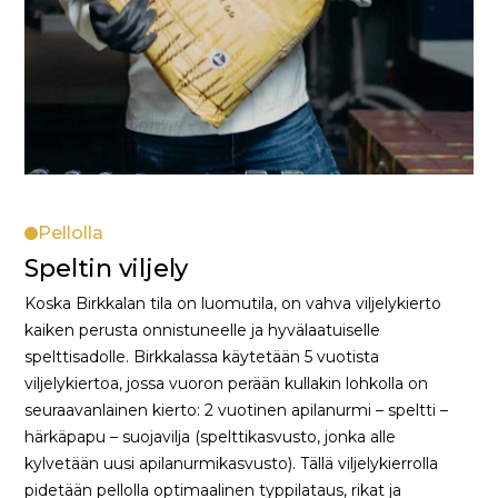
Pellolla
Speltin viljely
Koska Birkkalan tila on luomutila, on vahva viljelykierto
kaiken perusta onnistuneelle ja hyvälaatuiselle
spelttisadolle. Birkkalassa käytetään 5 vuotista
viljelykiertoa, jossa vuoron perään kullakin lohkolla on
seuraavanlainen kierto: 2 vuotinen apilanurmi – speltti –
härkäpapu – suojavilja (spelttikasvusto, jonka alle
kylvetään uusi apilanurmikasvusto). Tällä viljelykierrolla
pidetään pellolla optimaalinen typpilataus, rikat ja