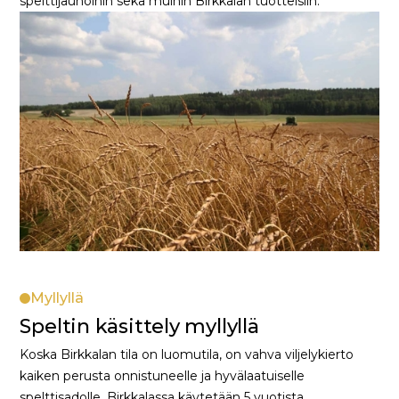
spelttijauhoihin sekä muihin Birkkalan tuotteisiin.
Myllyllä
Speltin käsittely myllyllä
Koska Birkkalan tila on luomutila, on vahva viljelykierto
kaiken perusta onnistuneelle ja hyvälaatuiselle
spelttisadolle. Birkkalassa käytetään 5 vuotista