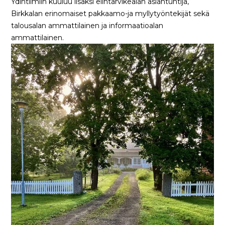
Ydintiimiin kuuluu lisäksi elintarvikealan asiantuntija,
Birkkalan erinomaiset pakkaamo-ja myllytyöntekijät sekä
talousalan ammattilainen ja informaatioalan
ammattilainen.