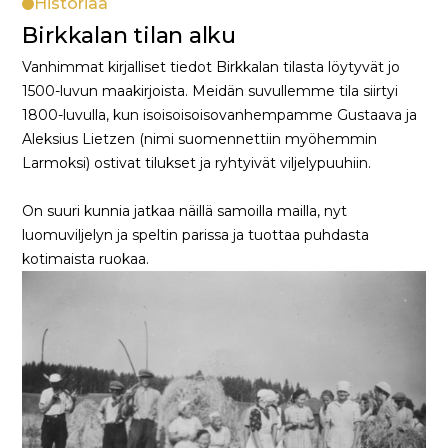
Historiaa
Birkkalan tilan alku
Vanhimmat kirjalliset tiedot Birkkalan tilasta löytyvät jo
1500-luvun maakirjoista. Meidän suvullemme tila siirtyi
1800-luvulla, kun isoisoisoisovanhempamme Gustaava ja
Aleksius Lietzen (nimi suomennettiin myöhemmin
Larmoksi) ostivat tilukset ja ryhtyivät viljelypuuhiin.
On suuri kunnia jatkaa näillä samoilla mailla, nyt
luomuviljelyn ja speltin parissa ja tuottaa puhdasta
kotimaista ruokaa.