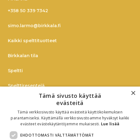
+358 50 339 7342
simo.larmo@birkkala.fi
Kaikki spelttituotteet
Birkkalan tila
Speltti
Spelttireseptejä
×
Tämä sivusto käyttää
TIEDOTE
evästeitä
Tämä verkkosivusto käyttää evästeitä käyttökokemuksen
Verkkokauppaan
parantamiseksi. Käyttämällä verkkosivustoamme hyväksyt kaikki
evästeet evästekäytäntöjemme mukaisesti.
Lue lisää
B2B
EHDOTTOMASTI VÄLTTÄMÄTTÖMÄT