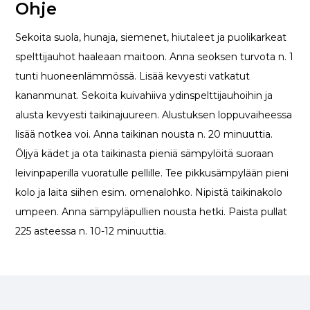
Ohje
Sekoita suola, hunaja, siemenet, hiutaleet ja puolikarkeat
spelttijauhot haaleaan maitoon. Anna seoksen turvota n. 1
tunti huoneenlämmössä. Lisää kevyesti vatkatut
kananmunat. Sekoita kuivahiiva ydinspelttijauhoihin ja
alusta kevyesti taikinajuureen. Alustuksen loppuvaiheessa
lisää notkea voi. Anna taikinan nousta n. 20 minuuttia.
Öljyä kädet ja ota taikinasta pieniä sämpylöitä suoraan
leivinpaperilla vuoratulle pellille. Tee pikkusämpylään pieni
kolo ja laita siihen esim. omenalohko. Nipistä taikinakolo
umpeen. Anna sämpyläpullien nousta hetki. Paista pullat
225 asteessa n. 10-12 minuuttia.