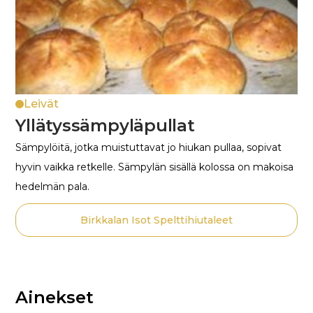
Leivät
Yllätyssämpyläpullat
Sämpylöitä, jotka muistuttavat jo hiukan pullaa, sopivat
hyvin vaikka retkelle. Sämpylän sisällä kolossa on makoisa
hedelmän pala.
Birkkalan Isot Spelttihiutaleet
Ainekset