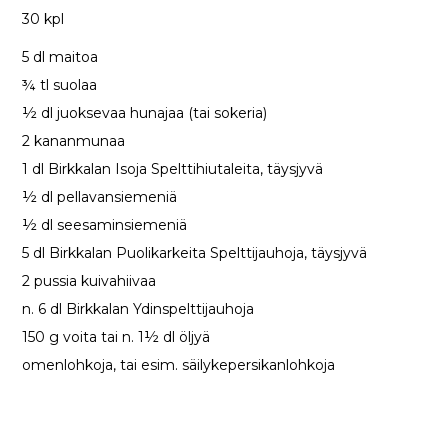
30 kpl
5 dl maitoa
¾ tl suolaa
½ dl juoksevaa hunajaa (tai sokeria)
2 kananmunaa
1 dl Birkkalan Isoja Spelttihiutaleita, täysjyvä
½ dl pellavansiemeniä
½ dl seesaminsiemeniä
5 dl Birkkalan Puolikarkeita Spelttijauhoja, täysjyvä
2 pussia kuivahiivaa
n. 6 dl Birkkalan Ydinspelttijauhoja
150 g voita tai n. 1½ dl öljyä
omenlohkoja, tai esim. säilykepersikanlohkoja