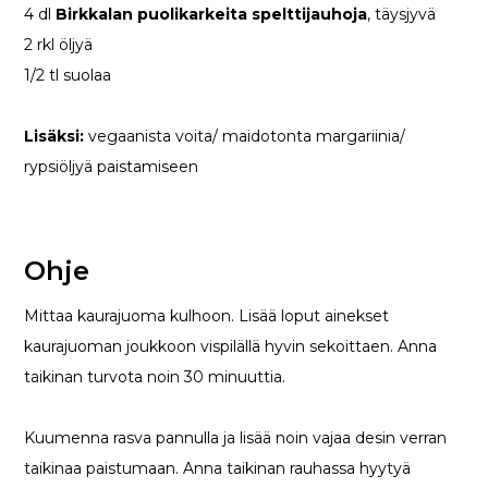
4 dl
Birkkalan puolikarkeita spelttijauhoja
, täysjyvä
2 rkl öljyä
1/2 tl suolaa
Lisäksi:
vegaanista voita/ maidotonta margariinia/
rypsiöljyä paistamiseen
Ohje
Mittaa kaurajuoma kulhoon. Lisää loput ainekset
kaurajuoman joukkoon vispilällä hyvin sekoittaen. Anna
taikinan turvota noin 30 minuuttia.
Kuumenna rasva pannulla ja lisää noin vajaa desin verran
taikinaa paistumaan. Anna taikinan rauhassa hyytyä