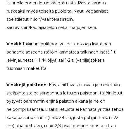
kunnolla ennen letun kääntämistä. Paista kauniin
ruskeaksi myös toiselta puolelta. Nauti vegaaniset
spelttiletut hillon/vaahterasiirapin,
kauravispin/kaurajäätelön sekä marjojen kera.
Vinkki:
Taikinan joukkoon voi halutessaan lisätä pari
banaania soseena (tällöin kannattaa taikinaan lisätä 1 tl
leivinjauhetta + 1 rkl öljyä) tai 1-2 tl (vanilja)sokeria
tuomaan makeutta.
Vinkkejä paistoon:
Käytä riittävästi rasvaa ja mielellään
sileäpintaista paistinpannua lettujen paistoon, tällöin letut
pysyvät paremmin ehjinä paiston aikana ja ne on
helpompi kääntää. Lisäksi letuista ei kannata yrittää tehdä
koko paistinpannun (halk. 28cm, josta pohjan halk. n. 22
cm) alaa peittäviä, max. 2/3 osaa pannun koosta riittää.