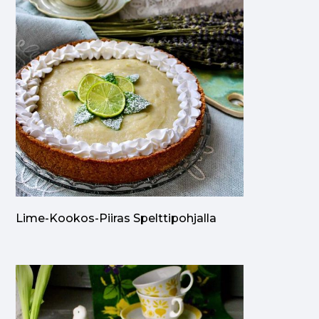
Lime-Kookos-Piiras Spelttipohjalla