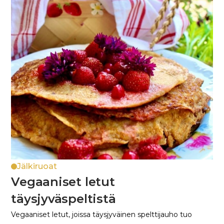
Jälkiruoat
Vegaaniset letut
täysjyväspeltistä
Vegaaniset letut, joissa täysjyväinen spelttijauho tuo