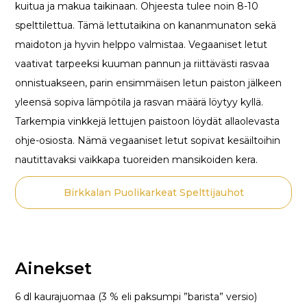
kuitua ja makua taikinaan. Ohjeesta tulee noin 8-10
spelttilettua. Tämä lettutaikina on kananmunaton sekä
maidoton ja hyvin helppo valmistaa. Vegaaniset letut
vaativat tarpeeksi kuuman pannun ja riittävästi rasvaa
onnistuakseen, parin ensimmäisen letun paiston jälkeen
yleensä sopiva lämpötila ja rasvan määrä löytyy kyllä.
Tarkempia vinkkejä lettujen paistoon löydät allaolevasta
ohje-osiosta. Nämä vegaaniset letut sopivat kesäiltoihin
nautittavaksi vaikkapa tuoreiden mansikoiden kera.
Birkkalan Puolikarkeat Spelttijauhot
Ainekset
6 dl kaurajuomaa (3 % eli paksumpi ”barista” versio)