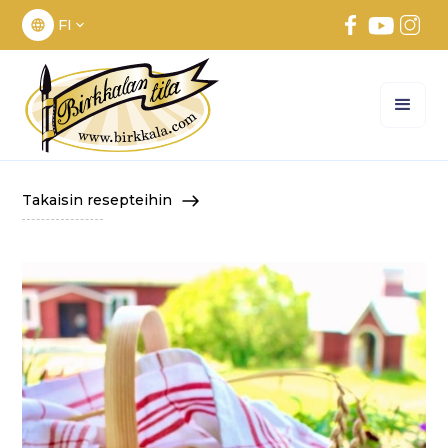
FI
Takaisin resepteihin