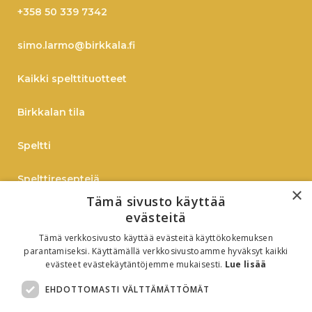
+358 50 339 7342
simo.larmo@birkkala.fi
Kaikki spelttituotteet
Birkkalan tila
Speltti
Spelttireseptejä
×
Tämä sivusto käyttää
TIEDOTE
evästeitä
Tämä verkkosivusto käyttää evästeitä käyttökokemuksen
Verkkokauppaan
parantamiseksi. Käyttämällä verkkosivustoamme hyväksyt kaikki
evästeet evästekäytäntöjemme mukaisesti.
Lue lisää
B2B
EHDOTTOMASTI VÄLTTÄMÄTTÖMÄT