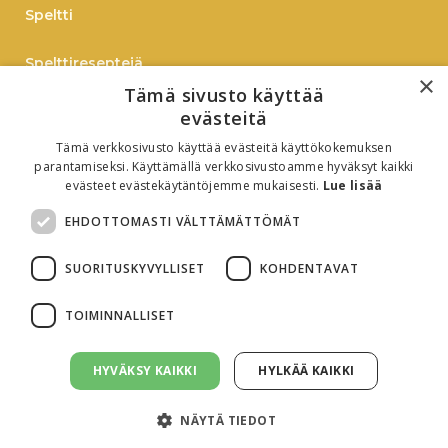
Speltti
Spelttireseptejä
×
Tämä sivusto käyttää
TIEDOTE
evästeitä
Tämä verkkosivusto käyttää evästeitä käyttökokemuksen
Verkkokauppaan
parantamiseksi. Käyttämällä verkkosivustoamme hyväksyt kaikki
evästeet evästekäytäntöjemme mukaisesti.
Lue lisää
B2B
EHDOTTOMASTI VÄLTTÄMÄTTÖMÄT
Oiva-raportti
SUORITUSKYVYLLISET
KOHDENTAVAT
TOIMINNALLISET
HYVÄKSY KAIKKI
HYLKÄÄ KAIKKI
Evästeasetukset
Tietosuojaseloste
NÄYTÄ TIEDOT
© All rights reserved. 2026 Birkkalan tila. Sivusto:
Virna Markkinointi