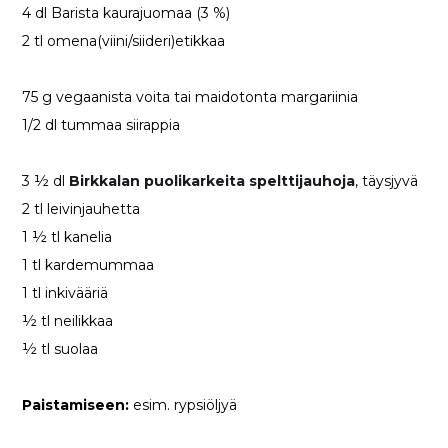
4 dl Barista kaurajuomaa (3 %)
2 tl omena(viini/siideri)etikkaa
75 g vegaanista voita tai maidotonta margariinia
1/2 dl tummaa siirappia
3 ½ dl
Birkkalan puolikarkeita spelttijauhoja
, täysjyvä
2 tl leivinjauhetta
1 ½ tl kanelia
1 tl kardemummaa
1 tl inkivääriä
½ tl neilikkaa
½ tl suolaa
Paistamiseen:
esim. rypsiöljyä