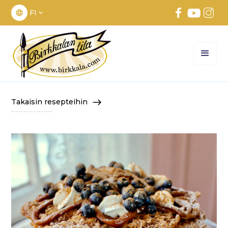
FI
Takaisin resepteihin