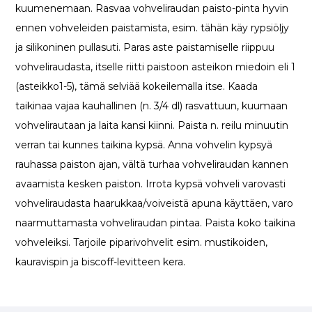
kuumenemaan. Rasvaa vohveliraudan paisto-pinta hyvin
ennen vohveleiden paistamista, esim. tähän käy rypsiöljy
ja silikoninen pullasuti. Paras aste paistamiselle riippuu
vohveliraudasta, itselle riitti paistoon asteikon miedoin eli 1
(asteikko1-5), tämä selviää kokeilemalla itse. Kaada
taikinaa vajaa kauhallinen (n. 3/4 dl) rasvattuun, kuumaan
vohvelirautaan ja laita kansi kiinni. Paista n. reilu minuutin
verran tai kunnes taikina kypsä. Anna vohvelin kypsyä
rauhassa paiston ajan, vältä turhaa vohveliraudan kannen
avaamista kesken paiston. Irrota kypsä vohveli varovasti
vohveliraudasta haarukkaa/voiveistä apuna käyttäen, varo
naarmuttamasta vohveliraudan pintaa. Paista koko taikina
vohveleiksi. Tarjoile piparivohvelit esim. mustikoiden,
kauravispin ja biscoff-levitteen kera.