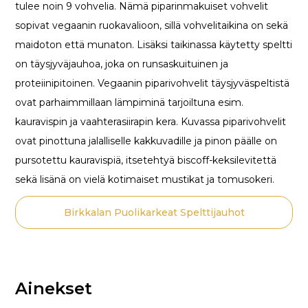
tulee noin 9 vohvelia. Nämä piparinmakuiset vohvelit
sopivat vegaanin ruokavalioon, sillä vohvelitaikina on sekä
maidoton että munaton. Lisäksi taikinassa käytetty speltti
on täysjyväjauhoa, joka on runsaskuituinen ja
proteiinipitoinen. Vegaanin piparivohvelit täysjyväspeltistä
ovat parhaimmillaan lämpiminä tarjoiltuna esim.
kauravispin ja vaahterasiirapin kera. Kuvassa piparivohvelit
ovat pinottuna jalalliselle kakkuvadille ja pinon päälle on
pursotettu kauravispiä, itsetehtyä biscoff-keksilevitettä
sekä lisänä on vielä kotimaiset mustikat ja tomusokeri.
Birkkalan Puolikarkeat Spelttijauhot
Ainekset