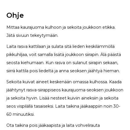
Ohje
Mittaa kaurajuoma kulhoon ja sekoita joukkoon etikka.
Jätä sivuun tekeytymään.
Laita rasva kattilaan ja sulata sitä lieden keskilämmöllä
pikkuhiljaa, voit samalla lisätä joukkoon siirapin. Älä päästä
seosta kiehumaan. Kun rasva on sulanut siirapin sekaan,
siirrä kattila pois liedeltä ja anna seoksen jäähtyä hieman.
Sekoita kuivat aineet keskenään omassa kulhossa. Kaada
jäähtynyt rasva-siirappiseos kaurajuoma-seoksen joukkoon
ja sekoita hyvin. Lisää nesteet kuiviin aineksiin ja sekoita
seos vispilällä tasaiseksi. Laita taikina jääkaappiin noin 30-
60 minuutiksi.
Ota taikina pois jääkaapista ja laita vohvelirauta