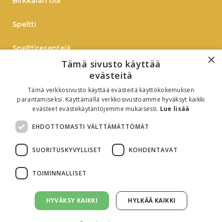
Birkkalan tila
Speltti
Spelttireseptejä
×
Tämä sivusto käyttää
TIEDOTE
evästeitä
Tämä verkkosivusto käyttää evästeitä käyttökokemuksen
Verkkokauppaan
parantamiseksi. Käyttämällä verkkosivustoamme hyväksyt kaikki
evästeet evästekäytäntöjemme mukaisesti.
Lue lisää
B2B
EHDOTTOMASTI VÄLTTÄMÄTTÖMÄT
Oiva-raportti
SUORITUSKYVYLLISET
KOHDENTAVAT
TOIMINNALLISET
HYVÄKSY KAIKKI
HYLKÄÄ KAIKKI
Evästeasetukset
Tietosuojaseloste