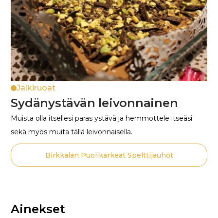
Jälkiruoat
Sydänystävän leivonnainen
Muista olla itsellesi paras ystävä ja hemmottele itseäsi
sekä myös muita tällä leivonnaisella.
Birkkalan Puolikarkeat Spelttijauhot
Ainekset