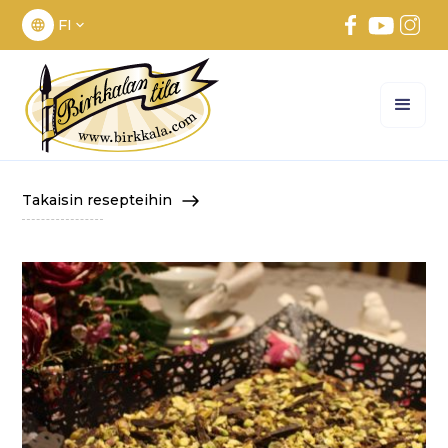
FI
Takaisin resepteihin