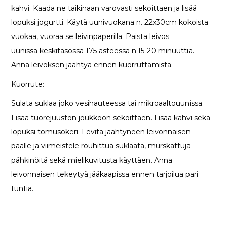
kahvi. Kaada ne taikinaan varovasti sekoittaen ja lisää
lopuksi jogurtti. Käytä uunivuokana n. 22x30cm kokoista
vuokaa, vuoraa se leivinpaperilla. Paista leivos
uunissa keskitasossa 175 asteessa n.15-20 minuuttia.
Anna leivoksen jäähtyä ennen kuorruttamista.
Kuorrute:
Sulata suklaa joko vesihauteessa tai mikroaaltouunissa.
Lisää tuorejuuston joukkoon sekoittaen. Lisää kahvi sekä
lopuksi tomusokeri. Levitä jäähtyneen leivonnaisen
päälle ja viimeistele rouhittua suklaata, murskattuja
pähkinöitä sekä mielikuvitusta käyttäen. Anna
leivonnaisen tekeytyä jääkaapissa ennen tarjoilua pari
tuntia.