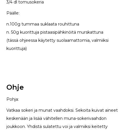
3/4 dl tomusokeria
Päälle:
n.100g tummaa suklaata rouhittuna
n. 50g kuorittuja pistaasipähkinöitä murskattuna
(tässä ohjeessa käytetty suolaamattomia, valmiiksi
kuorittuja)
Ohje
Pohja:
Vatkaa sokeri ja munat vaahdoksi. Sekoita kuivat aineet
keskenään ja lisää vähitellen muna-sokerivaahdon
joukkoon. Yhdistä sulatettu voi ja valmiiksi keitetty