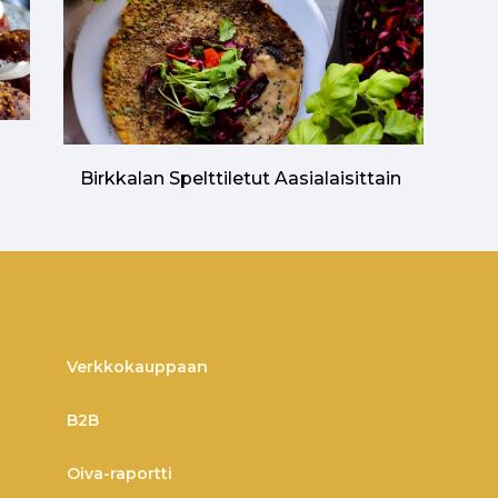
n
Birkkalan Spelttiletut Aasialaisittain
Verkkokauppaan
B2B
Oiva-raportti