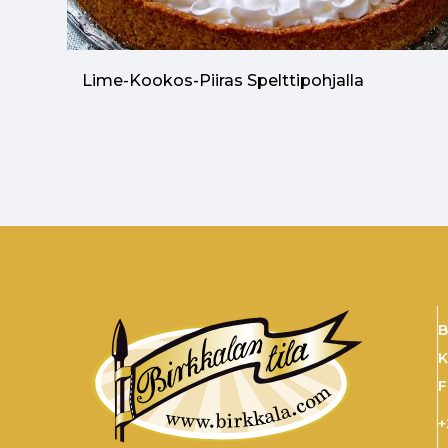
Lime-Kookos-Piiras Spelttipohjalla
B
K
F
+