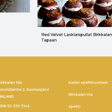
Red Velvet Laskiaispullat Birkkala
Tapaan
irkkalan tila
Kaikki spelttituotteet
orvisillantie 2, Suomusjärvi
Birkkalan tila
INLAND
358 50 339 7342
Speltti