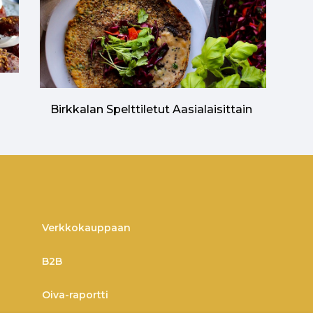
n
Birkkalan Spelttiletut Aasialaisittain
Verkkokauppaan
B2B
Oiva-raportti