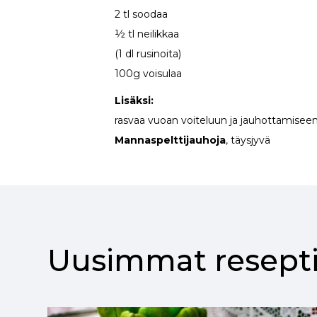
2 tl soodaa
½ tl neilikkaa
(1 dl rusinoita)
100g voisulaa
Lisäksi:
rasvaa vuoan voiteluun ja jauhottamisee
Mannaspelttijauhoja
, täysjyvä
Uusimmat resepti