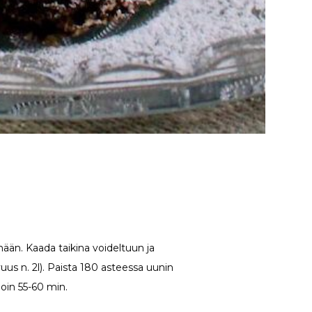
nään. Kaada taikina voideltuun ja
uus n. 2l). Paista 180 asteessa uunin
noin 55-60 min.