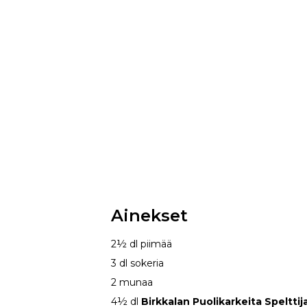
Ainekset
2½ dl piimää
3 dl sokeria
2 munaa
4½ dl
Birkkalan Puolikarkeita Speltti