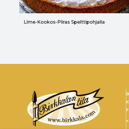
Lime-Kookos-Piiras Spelttipohjalla
B
K
F
+