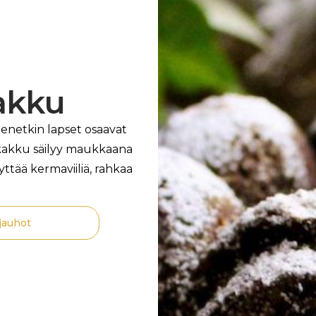
akku
enetkin lapset osaavat
kakku säilyy maukkaana
käyttää kermaviiliä, rahkaa
jauhot