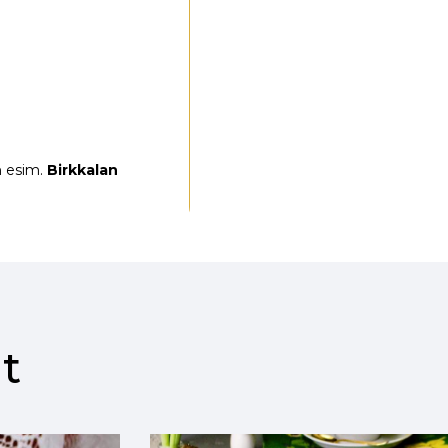
n esim.
Birkkalan
t