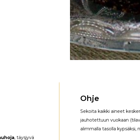
Ohje
Sekoita kaikki aineet keske
jauhotettuun vuokaan (tilav
alimmalla tasolla kypsäksi, 
jauhoja
, täysjyvä