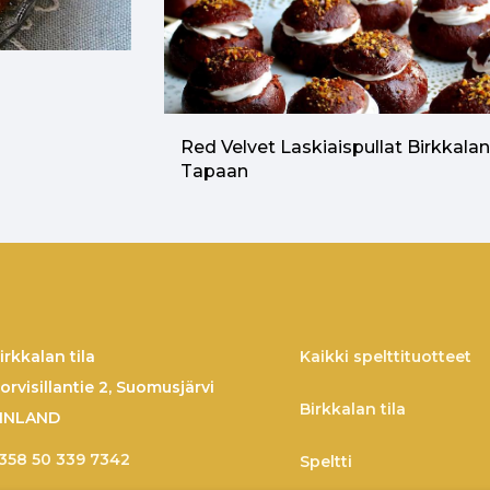
Red Velvet Laskiaispullat Birkkala
Tapaan
irkkalan tila
Kaikki spelttituotteet
orvisillantie 2, Suomusjärvi
Birkkalan tila
INLAND
358 50 339 7342
Speltti