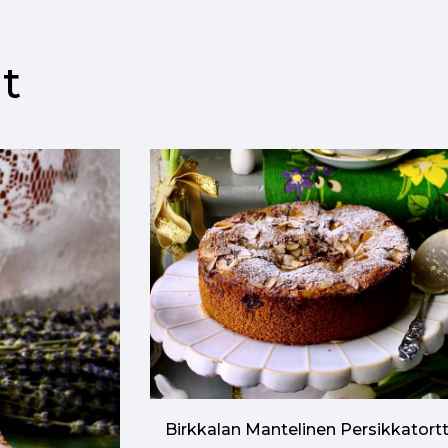
t
Birkkalan Mantelinen Persikkatort