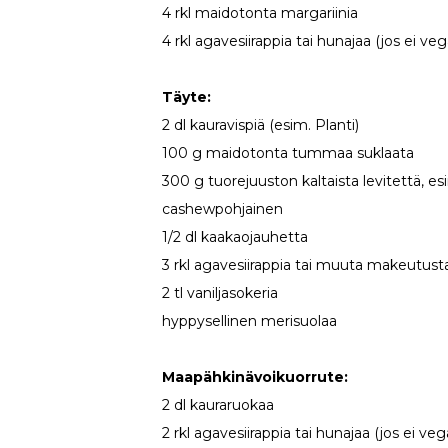
4 rkl maidotonta margariinia
4 rkl agavesiirappia tai hunajaa (jos ei veg
Täyte:
2 dl kauravispiä (esim. Planti)
100 g maidotonta tummaa suklaata
300 g tuorejuuston kaltaista levitettä, es
cashewpohjainen
1/2 dl kaakaojauhetta
3 rkl agavesiirappia tai muuta makeutus
2 tl vaniljasokeria
hyppysellinen merisuolaa
Maapähkinävoikuorrute:
2 dl kauraruokaa
2 rkl agavesiirappia tai hunajaa (jos ei veg