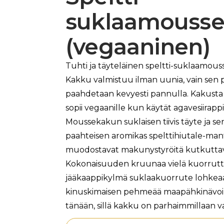
suklaamouss
(vegaaninen)
Tuhti ja täyteläinen speltti-suklaamous
Kakku valmistuu ilman uunia, vain sen 
paahdetaan kevyesti pannulla. Kakusta s
sopii vegaanille kun käytät agavesiirappi
Moussekakun suklaisen tiivis täyte ja s
paahteisen aromikas spelttihiutale-man
muodostavat makunystyröitä kutkutta
Kokonaisuuden kruunaa vielä kuorruttee
jääkaappikylmä suklaakuorrute lohkeaa
kinuskimaisen pehmeää maapähkinävoikuo
tänään, sillä kakku on parhaimmillaan v