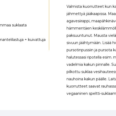
Valmista kuorrutteet kun k
jähmettyä jääkaapissa. Maa
agavesiirappi, maapähkinäv
ummaa suklaata
hämmentäen keskilämmöllä 
paksuuntunut. Mausta vielä 
antelilastuja + kuivattuja
sivuun jäähtymään. Lisää 
pursotinpussiin ja pursota k
halutessasi ripotella esim.
vadelmia kakun pinnalle. Su
pilkottu suklaa vesihauteess
nauhoina kakun päälle. Lait
kuorrutteet saavat rauhass
vegaaninen speltti-suklaam