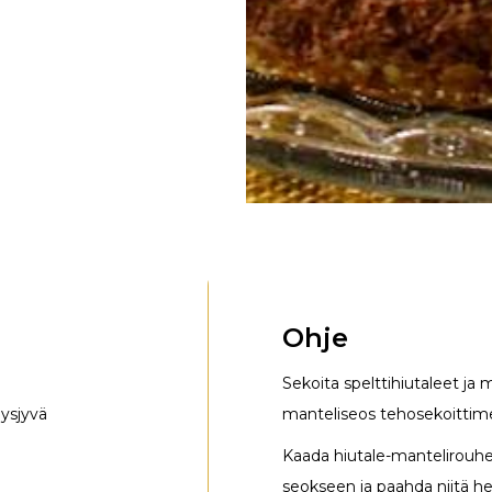
Ohje
Sekoita spelttihiutaleet ja 
äysjyvä
manteliseos tehosekoittime
Kaada hiutale-mantelirouhes
seokseen ja paahda niitä he