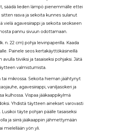
ut, säädä lieden lämpö pienemmälle ettei
sitten rasva ja sekoita kunnes sulanut
ä vielä agavesiirappi ja sekoita seokseen
ja nosta pannu sivuun odottamaan.
. n. 22 cm) pohja leivinpaperilla. Kaada
le. Painele seos kertakäyttökäsineillä
 avulla tiiviiksi ja tasaiseksi pohjaksi. Jätä
äytteen valmistumista.
 tai mikrossa. Sekoita hieman jäähtynyt
kaojauhe, agavesiirappi, vaniljasokeri ja
a kulhossa. Vispaa jääkaappikylmä
oksi. Yhdistä täytteen ainekset varovasti
en. Lusikoi täyte pohjan päälle tasaiseksi
iolla ja siirrä jääkaappiin jähmettymään
ai mielellään yön yli.