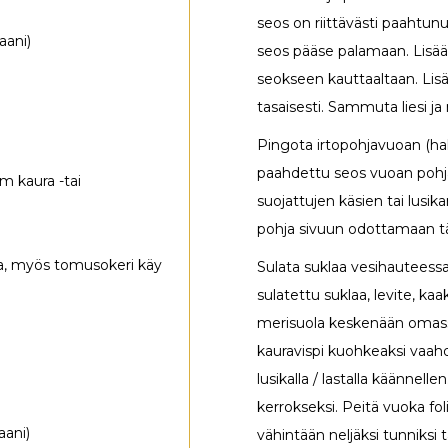
seos on riittävästi paahtun
aani)
seos pääse palamaan. Lisää 
seokseen kauttaaltaan. Lisä
tasaisesti. Sammuta liesi 
Pingota irtopohjavuoan (halk
paahdettu seos vuoan pohjal
im kaura -tai
suojattujen käsien tai lusikan
pohja sivuun odottamaan t
ta, myös tomusokeri käy
Sulata suklaa vesihauteessa
sulatettu suklaa, levite, kaa
merisuola keskenään omass
kauravispi kuohkeaksi vaahd
lusikalla / lastalla käännell
kerrokseksi. Peitä vuoka fol
aani)
vähintään neljäksi tunniksi t