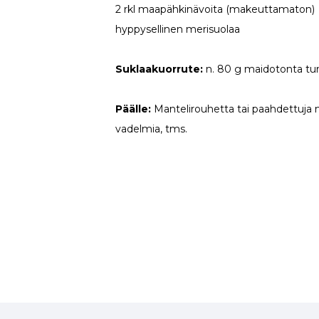
2 rkl maapähkinävoita (makeuttamaton)
hyppysellinen merisuolaa
Suklaakuorrute:
n. 80 g maidotonta t
Päälle:
Mantelirouhetta tai paahdettuja m
vadelmia, tms.