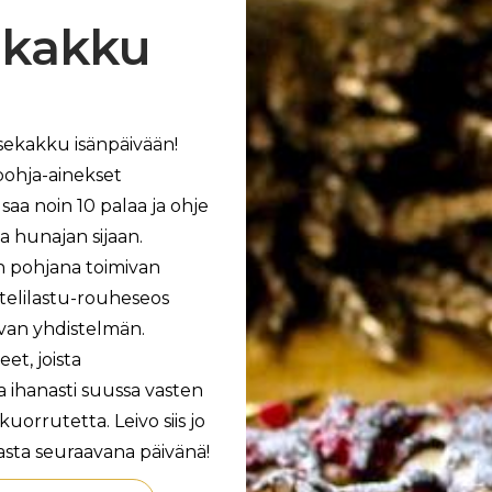
ekakku
sekakku isänpäivään!
pohja-ainekset
aa noin 10 palaa ja ohje
a hunajan sijaan.
en pohjana toimivan
telilastu-rouheseos
van yhdistelmän.
t, joista
 ihanasti suussa vasten
rrutetta. Leivo siis jo
asta seuraavana päivänä!