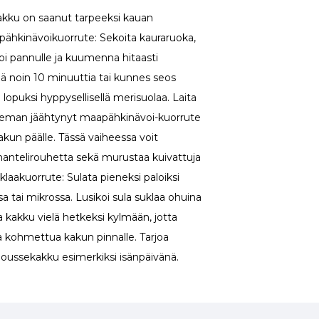
akku on saanut tarpeeksi kauan
pähkinävoikuorrute: Sekoita kauraruoka,
oi pannulle ja kuumenna hitaasti
noin 10 minuuttia tai kunnes seos
lopuksi hyppysellisellä merisuolaa. Laita
hieman jäähtynyt maapähkinävoi-kuorrute
akun päälle. Tässä vaiheessa voit
 mantelirouhetta sekä murustaa kuivattuja
klaakuorrute: Sulata pieneksi paloiksi
a tai mikrossa. Lusikoi sula suklaa ohuina
a kakku vielä hetkeksi kylmään, jotta
a kohmettua kakun pinnalle. Tarjoa
oussekakku esimerkiksi isänpäivänä.