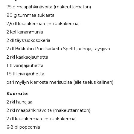
75 g maapähkinävoita (makeuttamaton)
80 g tummaa suklaata
2,5 dl kaurakermaa (ns.ruokakerma)
2 kpl kananmunia
2 dl täysruokosokeria
2 dl Birkkalan Puolikarkeita Spelttijauhoja, täysjyvä
2 rkl kaakaojauhetta
1 tl vaniljajauhetta
1,5 tl leivinjauhetta
pari myllyn kierrosta merisuolaa (alle teelusikallinen)
Kuorrute:
2 rkl hunajaa
2 rkl maapähkinävoita (makeuttamaton)
2 dl kaurakermaa (ns.ruokakerma)
6-8 dl popcornia