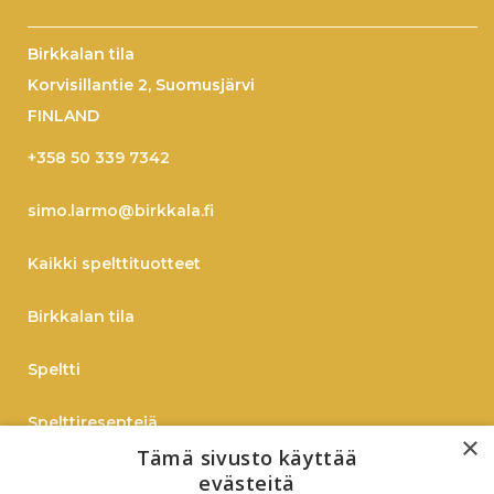
Birkkalan tila
Korvisillantie 2, Suomusjärvi
FINLAND
+358 50 339 7342
simo.larmo@birkkala.fi
Kaikki spelttituotteet
Birkkalan tila
Speltti
Spelttireseptejä
×
Tämä sivusto käyttää
TIEDOTE
evästeitä