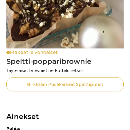
Makeat leivonnaiset
Speltti-popparibrownie
Täyteläiset browniet herkutteluhetkiin
Birkkalan Puolikarkeat Spelttijauhot
Ainekset
Pohja: