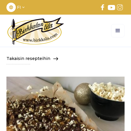
FI
Takaisin resepteihin