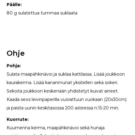
Päälle:
80 g sulatettua tummaa suklaata
Ohje
Pohja:
Sulata maapähkinävoi ja suklaa kattilassa. Lisää joukkoon
kaurakerma. Lisää kananmunat yksitellen sekä sokeri.
Sekoita joukkoon keskenään yhdistetyt kuivat aineet.
Kaada seos leivinpaperilla vuorattuun vuokaan (20x30cm)
ja paista uunin keskitasossa 200 asteessa n.15-20 min.
Kuorrute:
Kuumenna kerma, maapähkinävoi sekä hunaja