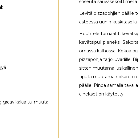
soseuta sauvasekoittimella 
i:
Levitä pizzapohjien päälle 
asteessa uunin keskitasolla
Huuhtele tomaatit, kevätsipu
kevätsipuli pieneksi. Sekoi
omassa kulhossa. Kokoa piz
pizzapohja tarjoiluvadille. 
ljyä
sitten muutama lusikallinen
tiputa muutama nokare crem
päälle. Pinoa samalla tavall
ainekset on käytetty.
 g graavikalaa tai muuta