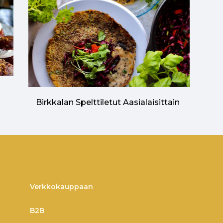
n
Birkkalan Spelttiletut Aasialaisittain
Verkkokauppaan
B2B