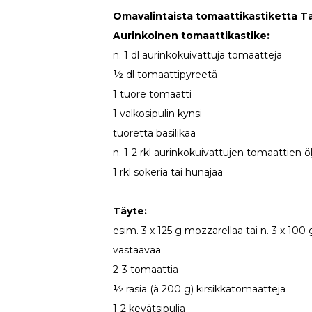
Omavalintaista tomaattikastiketta Ta
Aurinkoinen tomaattikastike:
n. 1 dl aurinkokuivattuja tomaatteja
½ dl tomaattipyreetä
1 tuore tomaatti
1 valkosipulin kynsi
tuoretta basilikaa
n. 1-2 rkl aurinkokuivattujen tomaattien ö
1 rkl sokeria tai hunajaa
Täyte:
esim. 3 x 125 g mozzarellaa tai n. 3 x 100
vastaavaa
2-3 tomaattia
½ rasia (à 200 g) kirsikkatomaatteja
1-2 kevätsipulia