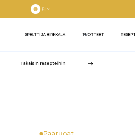
FI
SPELTTI JA BIRKKALA
TUOTTEET
RESEPT
Takaisin resepteihin
Pääruoat