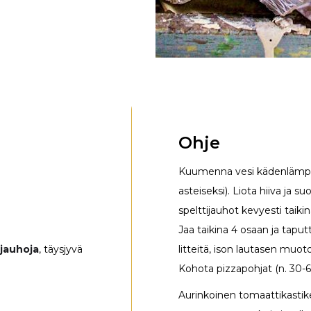
Ohje
Kuumenna vesi kädenlämpöis
asteiseksi). Liota hiiva ja su
spelttijauhot kevyesti taiki
Jaa taikina 4 osaan ja taputte
ijauhoja
, täysjyvä
litteitä, ison lautasen muoto
Kohota pizzapohjat (n. 30-6
Aurinkoinen tomaattikastike