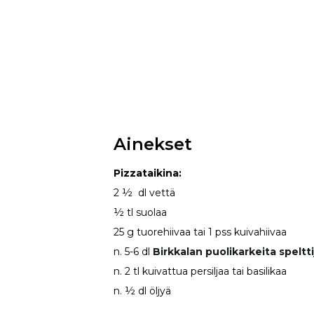
Ainekset
Pizzataikina:
2 ½ dl vettä
½ tl suolaa
25 g tuorehiivaa tai 1 pss kuivahiivaa
n. 5-6 dl
Birkkalan puolikarkeita speltt
n. 2 tl kuivattua persiljaa tai basilikaa
n. ½ dl öljyä