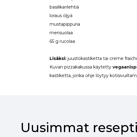
basilikanlehtiä
loraus öljyä
mustapippuria
merisuolaa
65 g rucolaa
Lisäksi:
juustokastiketta tai creme fraich
Kuvan pizzakakussa käytetty
vegaanispe
kastiketta, jonka ohje löytyy kotisivuilta
Uusimmat resepti