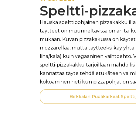
Speltti-pizza
Hauska spelttipohjainen pizzakakku illan
täytteet on muunneltavissa oman tai 
mukaan. Kuvan pizzakakussa on käytet
mozzarellaa, mutta täytteeksi käy yhtä 
liha/kala) kuin vegaaninen vaihtoehto. V
speltti-pizzakakku tarjoillaan mahdoll
kannattaa täyte tehdä etukäteen valmiiks
kokoaminen heti kun pizzapohjat on sa
Birkkalan Puolikarkeat Speltti