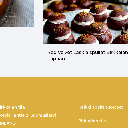
Red Velvet Laskiaispullat Birkkala
Tapaan
irkkalan tila
Kaikki spelttituotteet
orvisillantie 2, Suomusjärvi
Birkkalan tila
INLAND