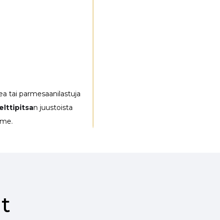
ea tai parmesaanilastuja
lttipitsa
n juustoista
mme.
t