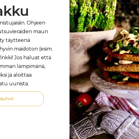
kakku
istujaisiin. Ohjeen
kutsuvieraiden maun
ty täytteenä
hyvin maidoton (esim.
inkki! Jos haluat että
isimman lämpimänä,
i ja aloittaa
atu uunista.
jauhot