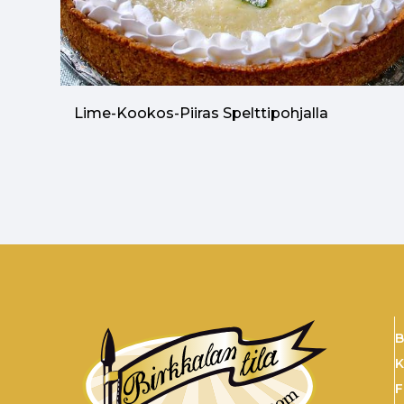
Lime-Kookos-Piiras Spelttipohjalla
B
K
F