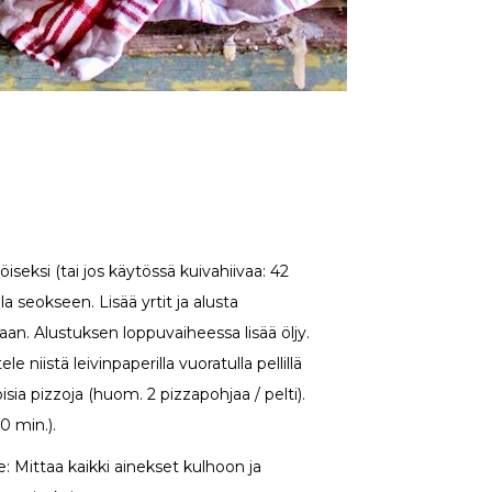
eksi (tai jos käytössä kuivahiivaa: 42
ola seokseen. Lisää yrtit ja alusta
naan. Alustuksen loppuvaiheessa lisää öljy.
le niistä leivinpaperilla vuoratulla pellillä
isia pizzoja (huom. 2 pizzapohjaa / pelti).
0 min.).
: Mittaa kaikki ainekset kulhoon ja