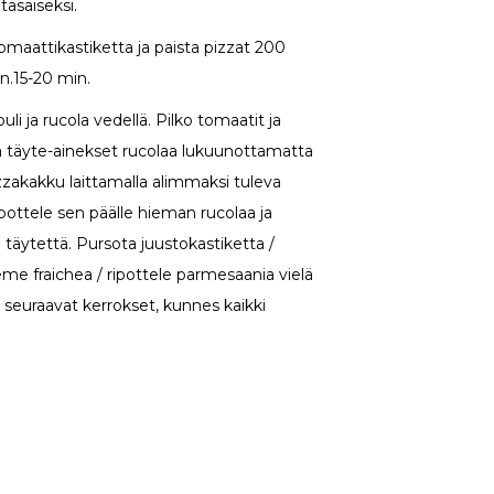
tasaiseksi.
tomaattikastiketta ja paista pizzat 200
 n.15-20 min.
li ja rucola vedellä. Pilko tomaatit ja
ta täyte-ainekset rucolaa lukuunottamatta
zakakku laittamalla alimmaksi tuleva
Ripottele sen päälle hieman rucolaa ja
 täytettä. Pursota juustokastiketta /
e fraichea / ripottele parmesaania vielä
a seuraavat kerrokset, kunnes kaikki