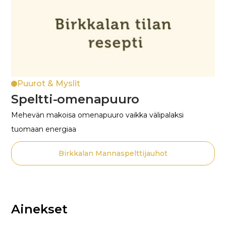
Puurot & Myslit
Speltti-omenapuuro
Mehevän makoisa omenapuuro vaikka välipalaksi
tuomaan energiaa
Birkkalan Mannaspelttijauhot
Ainekset