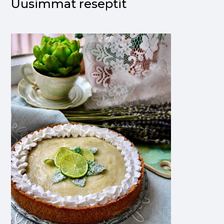
Uusimmat reseptit