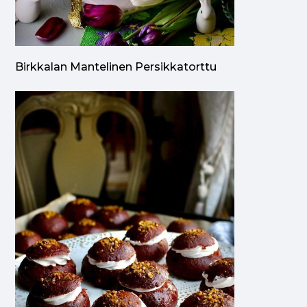
Birkkalan Mantelinen Persikkatorttu