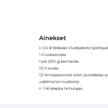
Ainekset
n. 5-6 dl Birkkalan Puolikarkeita Spelttijau
1 tl ruokasoodaa
1 prk (200 g) kermaviiliä
1/2 tl suolaa
1/2 dl marjasurvosta (esim. puolukkaaa, pu
vadelmia tai mustikoita)
n. 1 rkl siirappia tai hunajaa