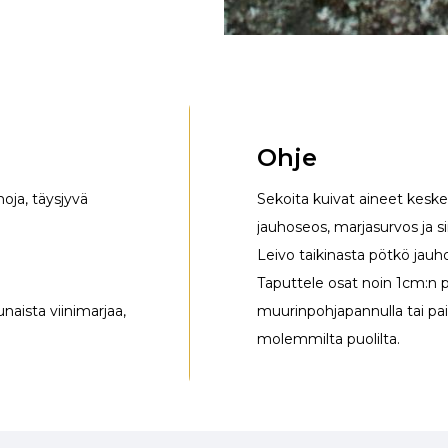
Ohje
hoja, täysjyvä
Sekoita kuivat aineet keske
jauhoseos, marjasurvos ja s
Leivo taikinasta pötkö jauhot
Taputtele osat noin 1cm:n pa
naista viinimarjaa,
muurinpohjapannulla tai pai
molemmilta puolilta.