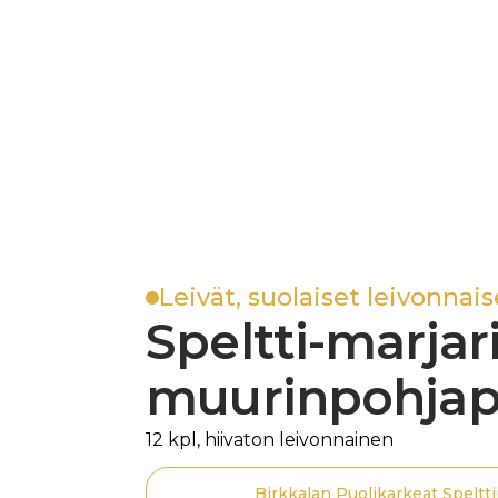
Leivät, suolaiset leivonnais
Speltti-marjar
muurinpohjap
12 kpl, hiivaton leivonnainen
Birkkalan Puolikarkeat Speltti