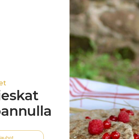
et
ieskat
annulla
jauhot