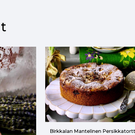
t
Birkkalan Mantelinen Persikkatort