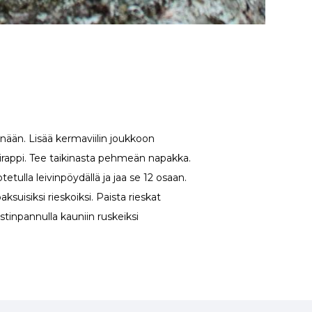
nään. Lisää kermaviilin joukkoon
iirappi. Tee taikinasta pehmeän napakka.
etulla leivinpöydällä ja jaa se 12 osaan.
ksuisiksi rieskoiksi. Paista rieskat
stinpannulla kauniin ruskeiksi