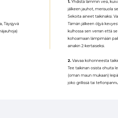
1.
Yhdistä lämmin vesi, kuiv
jälkeen jauhot, merisuola se
Sekoita aineet taikinaksi. V
ja, Täysjyvä
Tämän jälkeen öljyä kevyesti
hnäjauhoja)
kulhossa sen verran että se 
kohoamaan lämpimään paikka
ainakin 2-kertaiseksi.
2.
Vaivaa kohonneesta taikin
Tee taikinan osista ohuita lei
(oman maun mukaan) leipäs
joko grillissä tai teflonpann