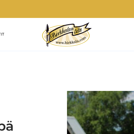
IT
ipä