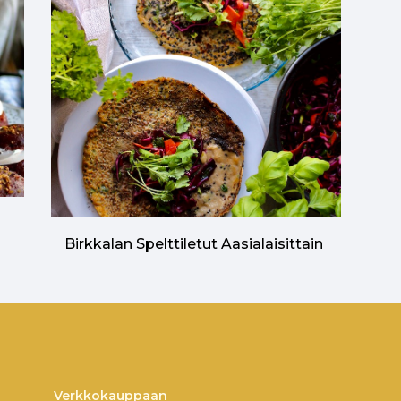
n
Birkkalan Spelttiletut Aasialaisittain
Verkkokauppaan