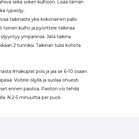
ahiiva sekä sokeri kulhoon. Lisää tämän
kä rypsiöljy.
aivaa taikinasta yksi kokonainen pallo.
 toinen kulho ja pyörittele taikinaa
öljyyntyy ympäriinsä. Jätä taikina
an 2 tunniksi. Taikinan tulisi kohota
asta ilmakuplat pois ja jaa se 6-10 osaan.
päsiä. Voitele öljyllä ja suolaa ohuesti
et ennen paistoa. Paiston voi tehdä
ulla. N.2-5 minuuttia per puoli.