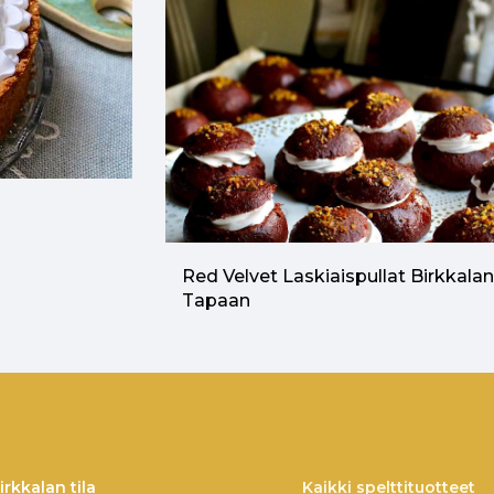
Red Velvet Laskiaispullat Birkkala
Tapaan
irkkalan tila
Kaikki spelttituotteet