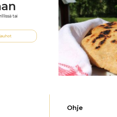
aan
llissä tai
jauhot
Ohje