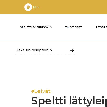
FI
SPELTTI JA BIRKKALA
TUOTTEET
RESEPT
Takaisin resepteihin
Leivät
Speltti lättyle