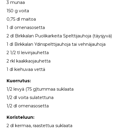
3 munaa
150 g voita
0,75 dl maitoa
1 dl omenasosetta
2 dl Birkkalan Puolikarkeita Spelttijauhoja (täysjyvä)
1 dl Birkkalan Ydinspelttijauhoja tai vehnäjauhoja
2 1/2 tl leivinjauhetta
2 rkl kaakkaojauhetta
1 dl kiehuvaa vettä
Kuorrutus:
1/2 levyä (75 g)tummaa suklaata
1/2 dl voita sulatettuna
1/2 dl omenasosetta
Koristeluun:
2 dl kermaa, raastettua suklaata