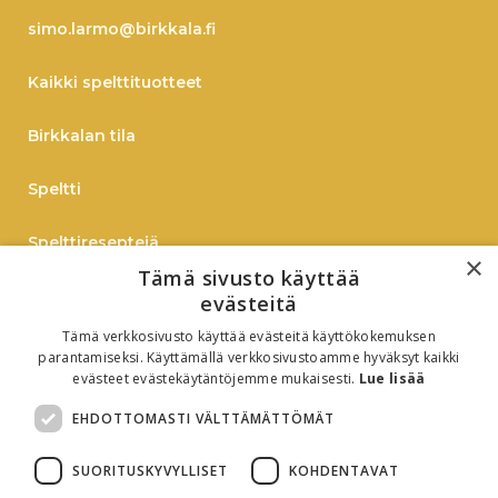
simo.larmo@birkkala.fi
Kaikki spelttituotteet
Birkkalan tila
Speltti
Spelttireseptejä
×
Tämä sivusto käyttää
TIEDOTE
evästeitä
Tämä verkkosivusto käyttää evästeitä käyttökokemuksen
Verkkokauppaan
parantamiseksi. Käyttämällä verkkosivustoamme hyväksyt kaikki
evästeet evästekäytäntöjemme mukaisesti.
Lue lisää
B2B
EHDOTTOMASTI VÄLTTÄMÄTTÖMÄT
Oiva-raportti
SUORITUSKYVYLLISET
KOHDENTAVAT