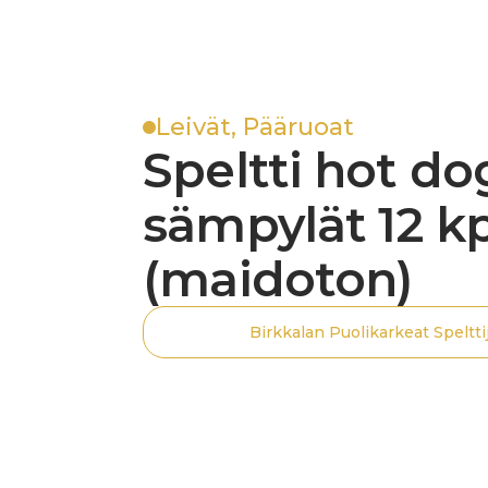
Leivät, Pääruoat
Speltti hot dog
sämpylät 12 kp
(maidoton)
Birkkalan Puolikarkeat Speltti