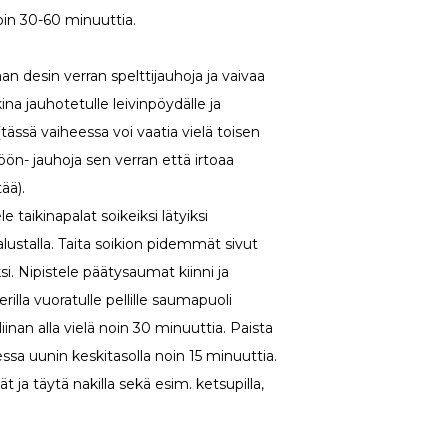
noin 30-60 minuuttia.
n desin verran spelttijauhoja ja vaivaa
na jauhotetulle leivinpöydälle ja
(tässä vaiheessa voi vaatia vielä toisen
öön- jauhoja sen verran että irtoaa
ää).
e taikinapalat soikeiksi lätyiksi
 alustalla. Taita soikion pidemmät sivut
ksi. Nipistele päätysaumat kiinni ja
rilla vuoratulle pellille saumapuoli
iinan alla vielä noin 30 minuuttia. Paista
ssa uunin keskitasolla noin 15 minuuttia.
 ja täytä nakilla sekä esim. ketsupilla,