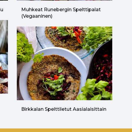
tu
Muhkeat Runebergin Spelttipalat
(vegaaninen)
n
Birkkalan Spelttiletut Aasialaisittain