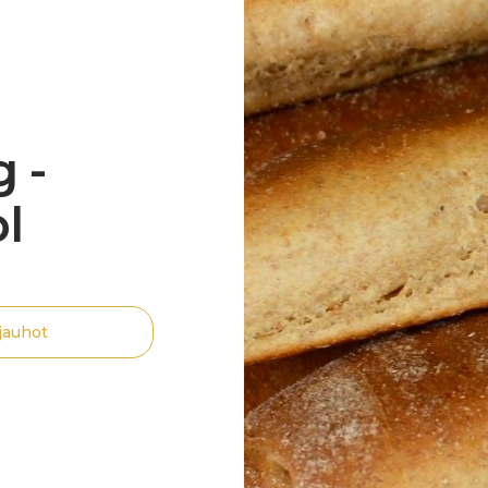
 -
l
jauhot