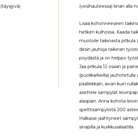
 (täysjyvä)
(vesihauteessa) liinan alla 
Lisää kohonneeseen taikinaa
hetken kulhossa. Kaada taiki
muotoile taikinasta pitkula 
desin jauhoja taikinan työst
pöydästä ja on helppo työst
Jaa pitkula 12 osaan ja painel
(puolikarkeilla) jauhotetulla
päällekkäin, aivan kuin rulla
asettele sämpylät leivinpape
alaspäin. Anna kohota leivinl
spelttisämpylöitä 200 astee
Halkaise jäähtyneet sämpylät
sinapilla ja kurkkusalaatilla.