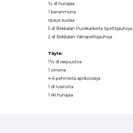
½ dl hunajaa
1 kananmuna
ripaus suolaa
5 dl Birkkalan Puolikarkeita Spelttijauhoja
2 dl Birkkalan Ydinspelttijauhoja
Täyte:
1½ dl raejuustoa
1 omena
4-6 pehmeitä aprikooseja
1 dl rusinoita
1 rkl hunajaa