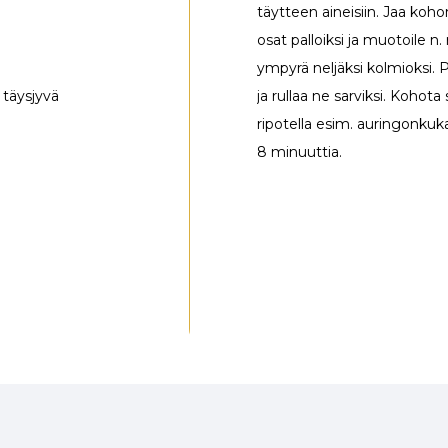
täytteen aineisiin. Jaa koh
osat palloiksi ja muotoile n
ympyrä neljäksi kolmioksi. 
, täysjyvä
ja rullaa ne sarviksi. Kohota
ripotella esim. auringonkuk
8 minuuttia.