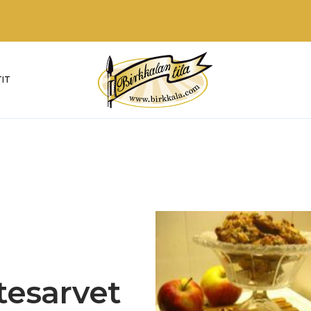
IT
tesarvet