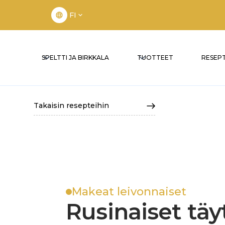
FI
SPELTTI JA BIRKKALA
TUOTTEET
RESEPT
Takaisin resepteihin
Makeat leivonnaiset
Rusinaiset täy