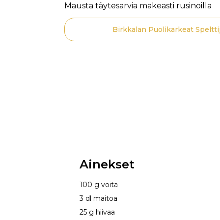
Mausta täytesarvia makeasti rusinoilla
Birkkalan Puolikarkeat Speltti
Ainekset
100 g voita
3 dl maitoa
25 g hiivaa