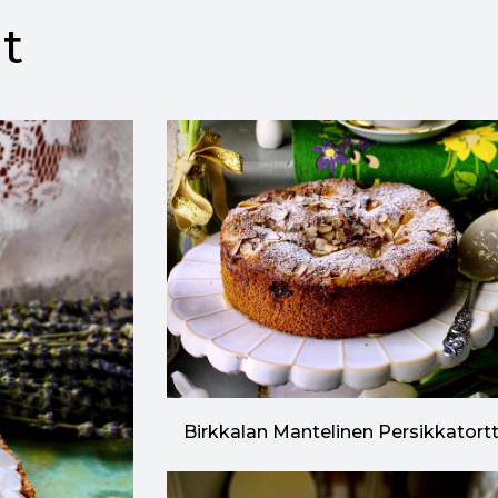
t
Birkkalan Mantelinen Persikkatort