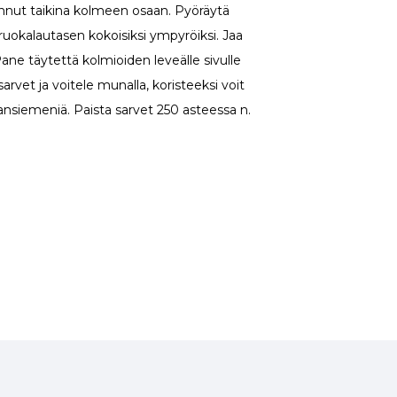
onnut taikina kolmeen osaan. Pyöräytä
. ruokalautasen kokoisiksi ympyröiksi. Jaa
Pane täytettä kolmioiden leveälle sivulle
 sarvet ja voitele munalla, koristeeksi voit
ansiemeniä. Paista sarvet 250 asteessa n.