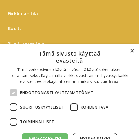
Birkkalan tila
Speltti
Spelttireseptejä
×
Tämä sivusto käyttää
TIEDOTE
evästeitä
Tämä verkkosivusto käyttää evästeitä käyttökokemuksen
Verkkokauppaan
parantamiseksi. Käyttämällä verkkosivustoamme hyväksyt kaikki
evästeet evästekäytäntöjemme mukaisesti.
Lue lisää
B2B
EHDOTTOMASTI VÄLTTÄMÄTTÖMÄT
Oiva-raportti
SUORITUSKYVYLLISET
KOHDENTAVAT
TOIMINNALLISET
HYVÄKSY KAIKKI
HYLKÄÄ KAIKKI