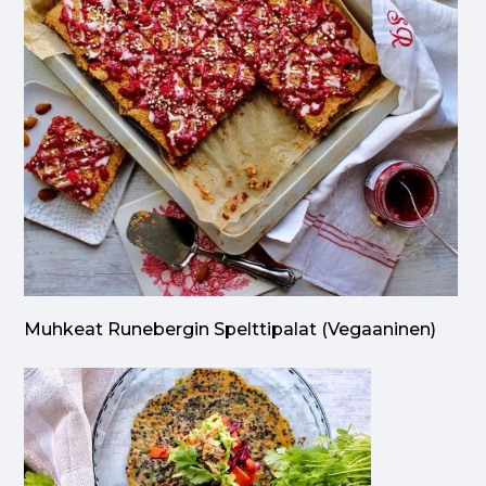
Muhkeat Runebergin Spelttipalat (vegaaninen)