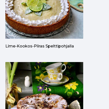
Lime-Kookos-Piiras Spelttipohjalla