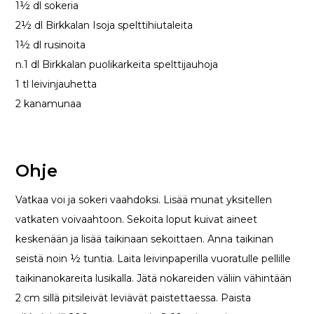
1½ dl sokeria
2½ dl Birkkalan Isoja spelttihiutaleita
1½ dl rusinoita
n.1 dl Birkkalan puolikarkeita spelttijauhoja
1 tl leivinjauhetta
2 kanamunaa
Ohje
Vatkaa voi ja sokeri vaahdoksi. Lisää munat yksitellen
vatkaten voivaahtoon. Sekoita loput kuivat aineet
keskenään ja lisää taikinaan sekoittaen. Anna taikinan
seistä noin ½ tuntia. Laita leivinpaperilla vuoratulle pellille
taikinanokareita lusikalla. Jätä nokareiden väliin vähintään
2 cm sillä pitsileivät leviävät paistettaessa. Paista