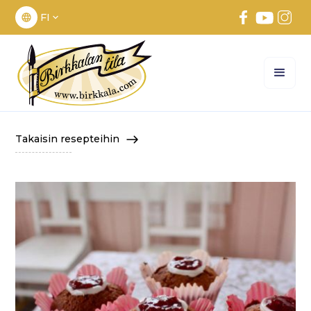
FI
Takaisin resepteihin