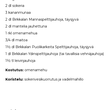
2 dl sokeria
3 kananmunaa
2 dl Birkkalan Mannaspelttijauhoja, täysjyvä
2 dl mantelia jauhettuna
1 rkl omenamehua
3/4 dl maitoa
1½ dl Birkkalan Puolikarkeita Spelttijauhoja, täysjyvä
1 dl Birkkalan Ydinspelttijauhoja (tai tavallisia vehnäjauhoja)
1½ tl leivinjauhoja
Kostutus:
omenamehu
Koristelu:
sokerivesikuorrutus ja vadelmahillo