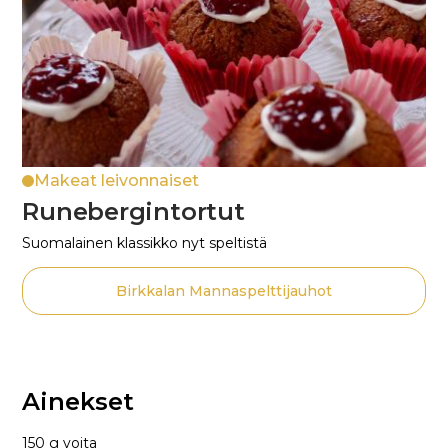
Makeat leivonnaiset
Runebergintortut
Suomalainen klassikko nyt speltistä
Birkkalan Mannaspelttijauhot
Ainekset
150 g voita