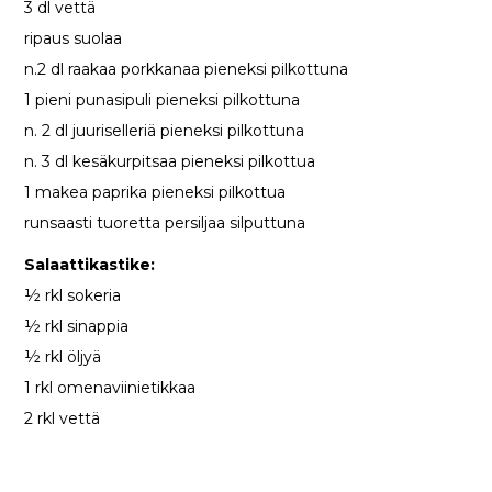
3 dl vettä
ripaus suolaa
n.2 dl raakaa porkkanaa pieneksi pilkottuna
1 pieni punasipuli pieneksi pilkottuna
n. 2 dl juuriselleriä pieneksi pilkottuna
n. 3 dl kesäkurpitsaa pieneksi pilkottua
1 makea paprika pieneksi pilkottua
runsaasti tuoretta persiljaa silputtuna
Salaattikastike:
½ rkl sokeria
½ rkl sinappia
½ rkl öljyä
1 rkl omenaviinietikkaa
2 rkl vettä