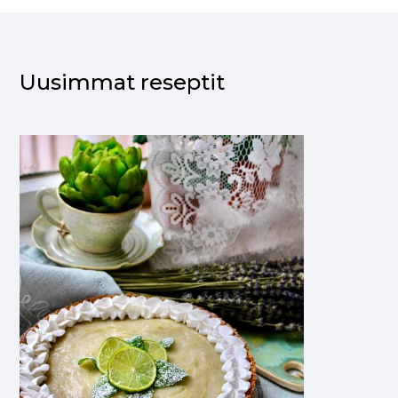
Uusimmat reseptit