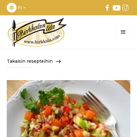
FI
Takaisin resepteihin