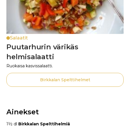
Salaatit
Puutarhurin värikäs
helmisalaatti
Ruokaisa kasvissalaatti.
Birkkalan Spelttihelmet
Ainekset
1½ dl
Birkkalan Spelttihelmiä