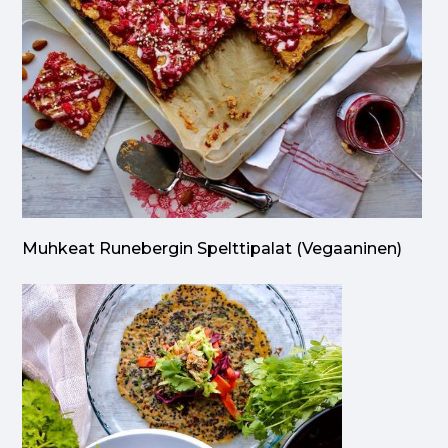
Muhkeat Runebergin Spelttipalat (vegaaninen)