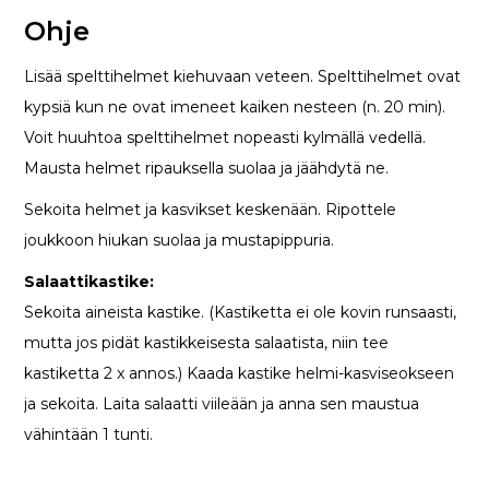
Ohje
Lisää spelttihelmet kiehuvaan veteen. Spelttihelmet ovat
kypsiä kun ne ovat imeneet kaiken nesteen (n. 20 min).
Voit huuhtoa spelttihelmet nopeasti kylmällä vedellä.
Mausta helmet ripauksella suolaa ja jäähdytä ne.
Sekoita helmet ja kasvikset keskenään. Ripottele
joukkoon hiukan suolaa ja mustapippuria.
Salaattikastike:
Sekoita aineista kastike. (Kastiketta ei ole kovin runsaasti,
mutta jos pidät kastikkeisesta salaatista, niin tee
kastiketta 2 x annos.) Kaada kastike helmi-kasviseokseen
ja sekoita. Laita salaatti viileään ja anna sen maustua
vähintään 1 tunti.