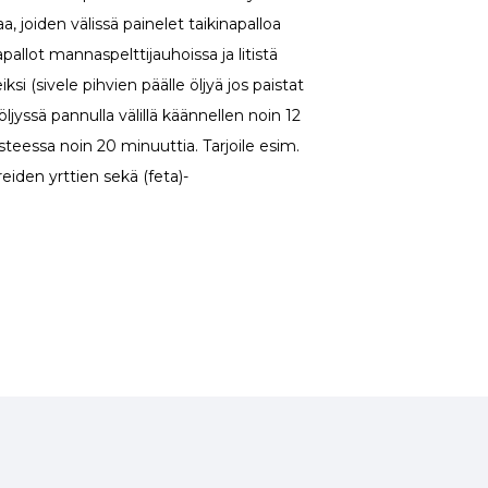
a, joiden välissä painelet taikinapalloa
pallot mannaspelttijauhoissa ja litistä
ksi (sivele pihvien päälle öljyä jos paistat
 öljyssä pannulla välillä käännellen noin 12
steessa noin 20 minuuttia. Tarjoile esim.
reiden yrttien sekä (feta)-