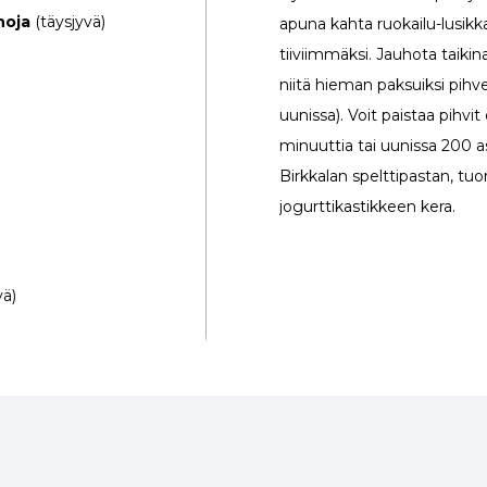
hoja
(täysjyvä)
apuna kahta ruokailu-lusikka
tiiviimmäksi. Jauhota taikina
niitä hieman paksuiksi pihvei
uunissa). Voit paistaa pihvit
minuuttia tai uunissa 200 a
Birkkalan spelttipastan, tuo
jogurttikastikkeen kera.
vä)