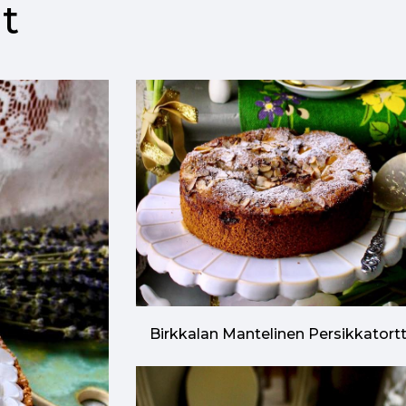
t
Birkkalan Mantelinen Persikkatort