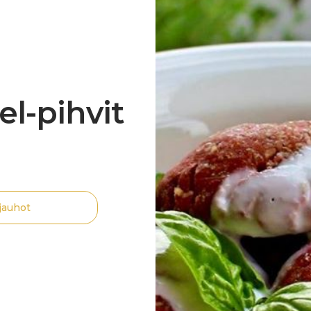
el-pihvit
jauhot