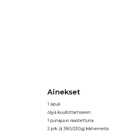
Ainekset
1 sipuli
öljyä kuullottamiseen
1 punajuuri raastettuna
2 prk (á 380/230g) kikherneitä