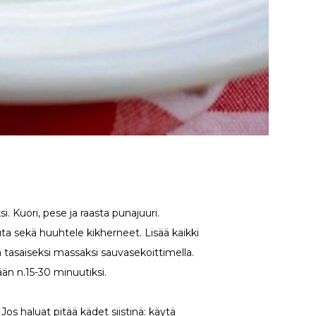
ksi. Kuori, pese ja raasta punajuuri.
luta sekä huuhtele kikherneet. Lisää kaikki
 tasaiseksi massaksi sauvasekoittimella.
än n.15-30 minuutiksi.
. Jos haluat pitää kädet siistinä: käytä