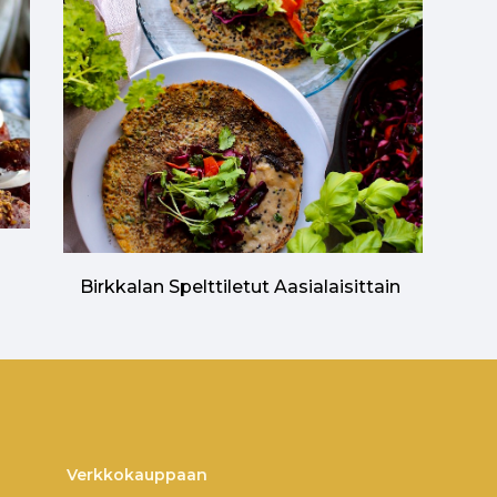
n
Birkkalan Spelttiletut Aasialaisittain
Verkkokauppaan