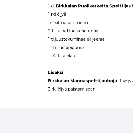
1 dl
Birkkalan Puolikarkeita Spelttijau
1 rkl öljyä
1/2 sitruunan mehu
2 tl jauhettua korianteria
1 tl juustokuminaa eli jeeraa
1 tl mustapippuria
1 1/2 tl suolaa
Lisäksi
Birkkalan Mannaspelttijauhoja
(täysjy
3 rkl öljyä paistamiseen