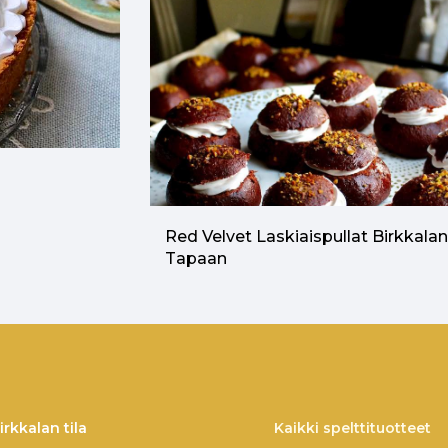
Red Velvet Laskiaispullat Birkkala
Tapaan
irkkalan tila
Kaikki spelttituotteet