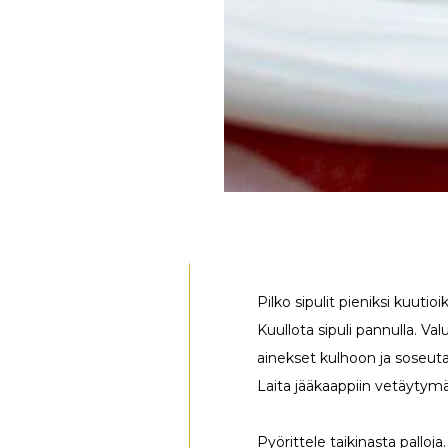
Pilko sipulit pieniksi kuutioi
Kuullota sipuli pannulla. Va
ainekset kulhoon ja soseuta
Laita jääkaappiin vetäytymä
Pyörittele taikinasta palloja