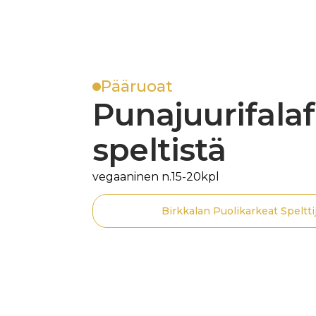
Pääruoat
Punajuurifalaf
speltistä
vegaaninen n.15-20kpl
Birkkalan Puolikarkeat Speltti