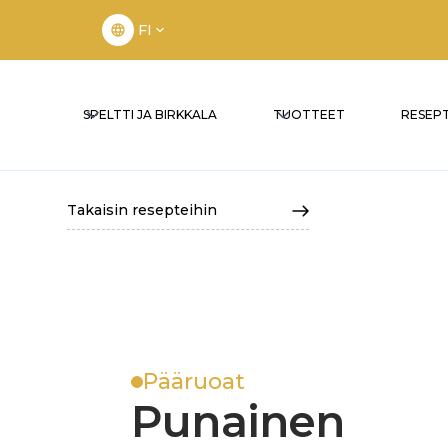
FI
SPELTTI JA BIRKKALA
TUOTTEET
RESEPT
Takaisin resepteihin