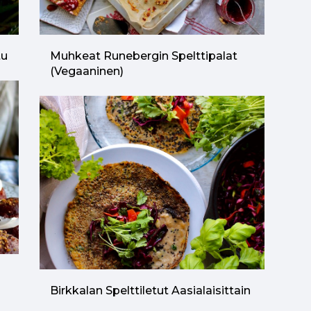
tu
Muhkeat Runebergin Spelttipalat
(vegaaninen)
n
Birkkalan Spelttiletut Aasialaisittain