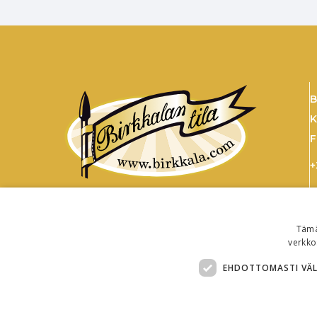
B
K
F
+
s
Tämä
verkko
EHDOTTOMASTI VÄ