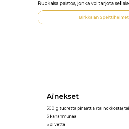
Ruokaisa paistos, jonka voi tarjota sellai
Birkkalan Spelttihelmet
Ainekset
500 g tuoretta pinaattia (tai nokkosta) ta
3 kananmunaa
5 dl vettä