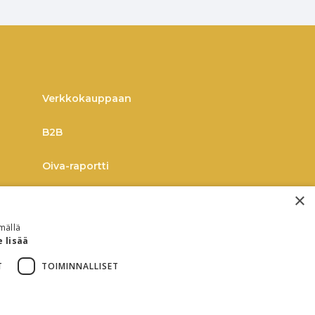
Verkkokauppaan
B2B
Oiva-raportti
×
mällä
e lisää
T
TOIMINNALLISET