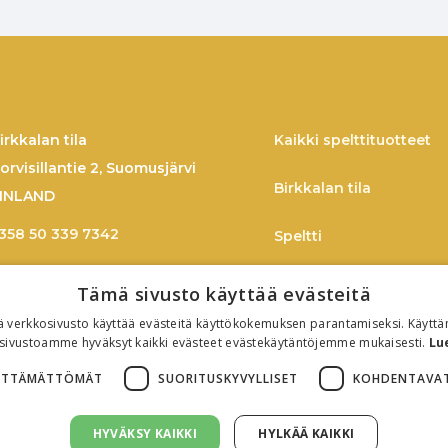
irkkalan tila
Kaikki spelttituotteet
orvisillantie 2, Suomusjärvi
Birkkalan tila
INLAND
358 50 339 7342
Speltti
imo.larmo@birkkala.fi
Spelttireseptejä
Tämä sivusto käyttää evästeitä
 verkkosivusto käyttää evästeitä käyttökokemuksen parantamiseksi. Käyttä
TIEDOTE
sivustoamme hyväksyt kaikki evästeet evästekäytäntöjemme mukaisesti.
Lu
LTTÄMÄTTÖMÄT
SUORITUSKYVYLLISET
KOHDENTAVA
Evästeasetukset
Tietosuojaseloste
HYVÄKSY KAIKKI
HYLKÄÄ KAIKKI