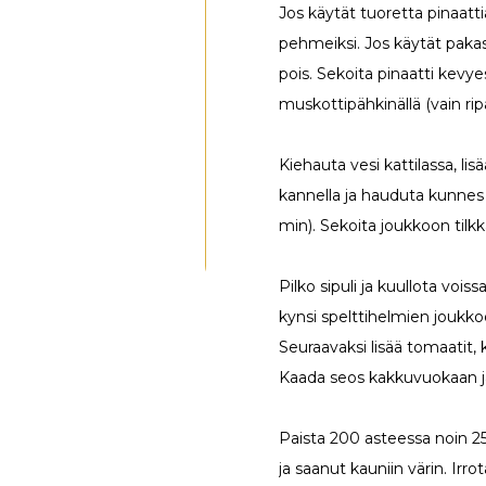
Jos käytät tuoretta pinaattia 
pehmeiksi. Jos käytät pakast
pois. Sekoita pinaatti kevy
muskottipähkinällä (vain ripau
Kiehauta vesi kattilassa, lis
kannella ja hauduta kunnes 
min). Sekoita joukkoon tilkka
Pilko sipuli ja kuullota voiss
kynsi spelttihelmien joukk
Seuraavaksi lisää tomaatit, 
Kaada seos kakkuvuokaan ja
Paista 200 asteessa noin 2
ja saanut kauniin värin. Irr