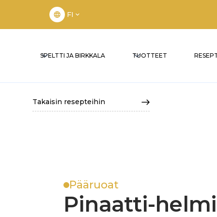
FI
SPELTTI JA BIRKKALA
TUOTTEET
RESEPT
Takaisin resepteihin
Pääruoat
Pinaatti-helmi