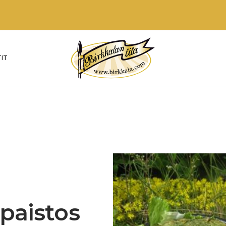
IT
paistos