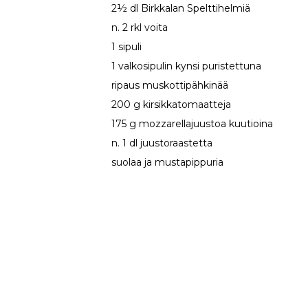
2½ dl Birkkalan Spelttihelmiä
n. 2 rkl voita
1 sipuli
1 valkosipulin kynsi puristettuna
ripaus muskottipähkinää
200 g kirsikkatomaatteja
175 g mozzarellajuustoa kuutioina
n. 1 dl juustoraastetta
suolaa ja mustapippuria