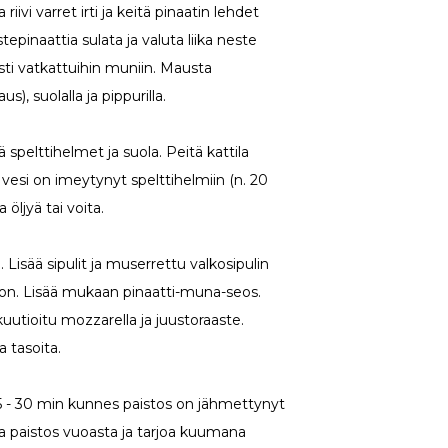
riivi varret irti ja keitä pinaatin lehdet
epinaattia sulata ja valuta liika neste
esti vatkattuihin muniin. Mausta
s), suolalla ja pippurilla.
ää spelttihelmet ja suola. Peitä kattila
vesi on imeytynyt spelttihelmiin (n. 20
 öljyä tai voita.
a. Lisää sipulit ja muserrettu valkosipulin
oon. Lisää mukaan pinaatti-muna-seos.
kuutioitu mozzarella ja juustoraaste.
 tasoita.
5 - 30 min kunnes paistos on jähmettynyt
ota paistos vuoasta ja tarjoa kuumana