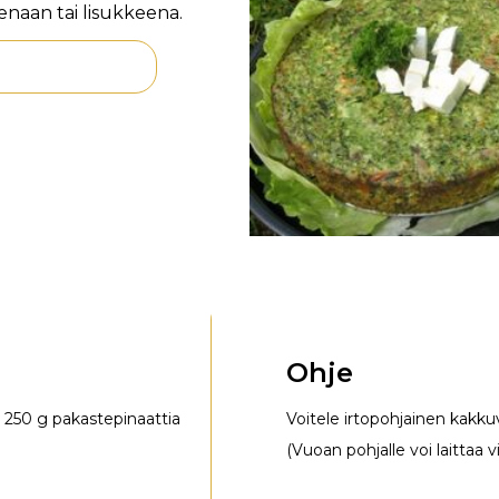
senaan tai lisukkeena.
Ohje
i 250 g pakastepinaattia
Voitele irtopohjainen kakkuv
(Vuoan pohjalle voi laittaa vi