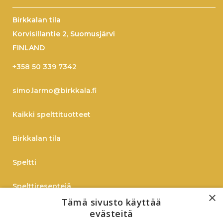
Birkkalan tila
Korvisillantie 2, Suomusjärvi
FINLAND
+358 50 339 7342
simo.larmo@birkkala.fi
Kaikki spelttituotteet
Birkkalan tila
Speltti
Spelttireseptejä
×
Tämä sivusto käyttää
TIEDOTE
evästeitä