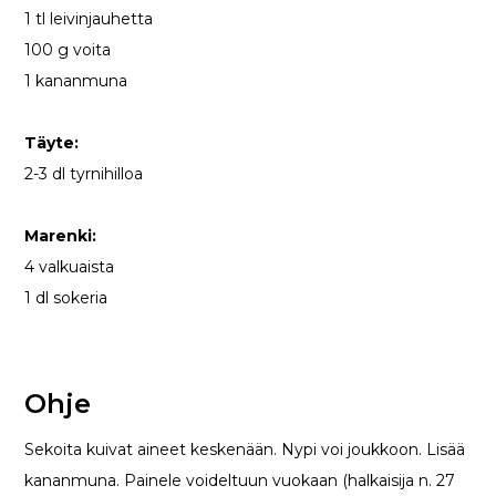
1 tl leivinjauhetta
100 g voita
1 kananmuna
Täyte:
2-3 dl tyrnihilloa
Marenki:
4 valkuaista
1 dl sokeria
Ohje
Sekoita kuivat aineet keskenään. Nypi voi joukkoon. Lisää
kananmuna. Painele voideltuun vuokaan (halkaisija n. 27