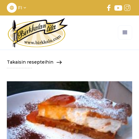
FI
Takaisin resepteihin