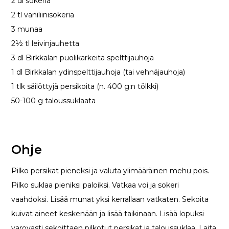
2 dl sokeria
2 tl vaniliinisokeria
3 munaa
2½ tl leivinjauhetta
3 dl Birkkalan puolikarkeita spelttijauhoja
1 dl Birkkalan ydinspelttijauhoja (tai vehnäjauhoja)
1 tlk säilöttyjä persikoita (n. 400 g:n tölkki)
50-100 g taloussuklaata
Ohje
Pilko persikat pieneksi ja valuta ylimääräinen mehu pois.
Pilko suklaa pieniksi paloiksi. Vatkaa voi ja sokeri
vaahdoksi. Lisää munat yksi kerrallaan vatkaten. Sekoita
kuivat aineet keskenään ja lisää taikinaan. Lisää lopuksi
varovasti sekoittaen pilkotut persikat ja taloussuklaa. Laita