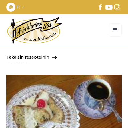
FI
Takaisin resepteihin