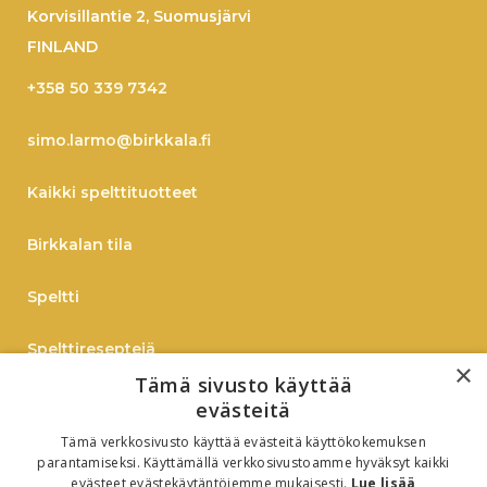
Korvisillantie 2, Suomusjärvi
FINLAND
+358 50 339 7342
simo.larmo@birkkala.fi
Kaikki spelttituotteet
Birkkalan tila
Speltti
Spelttireseptejä
×
Tämä sivusto käyttää
TIEDOTE
evästeitä
Tämä verkkosivusto käyttää evästeitä käyttökokemuksen
Verkkokauppaan
parantamiseksi. Käyttämällä verkkosivustoamme hyväksyt kaikki
evästeet evästekäytäntöjemme mukaisesti.
Lue lisää