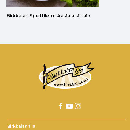
Birkkalan Spelttiletut Aasialaisittain
Birkkalan tila