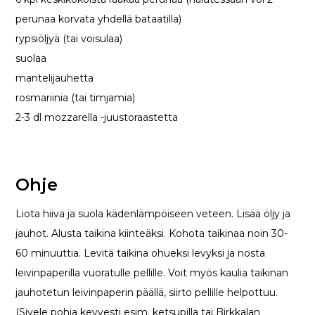
perunaa korvata yhdellä bataatilla)
rypsiöljyä (tai voisulaa)
suolaa
mantelijauhetta
rosmariinia (tai timjamia)
2-3 dl mozzarella -juustoraastetta
Ohje
Liota hiiva ja suola kädenlämpöiseen veteen. Lisää öljy ja
jauhot. Alusta taikina kiinteäksi. Kohota taikinaa noin 30-
60 minuuttia. Levitä taikina ohueksi levyksi ja nosta
leivinpaperilla vuoratulle pellille. Voit myös kaulia taikinan
jauhotetun leivinpaperin päällä, siirto pellille helpottuu.
(Sivele pohja kevyesti esim. ketsupilla tai Birkkalan