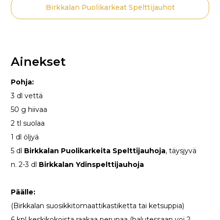
Birkkalan Puolikarkeat Spelttijauhot
Ainekset
Pohja:
3 dl vettä
50 g hiivaa
2 tl suolaa
1 dl öljyä
5 dl
Birkkalan Puolikarkeita Spelttijauhoja
, täysjyvä
n. 2-3 dl
Birkkalan Ydinspelttijauhoja
Päälle:
(Birkkalan suosikkitomaattikastiketta tai ketsuppia)
6 kpl keskikokoista raakaa perunaa (halutessaan voi 2