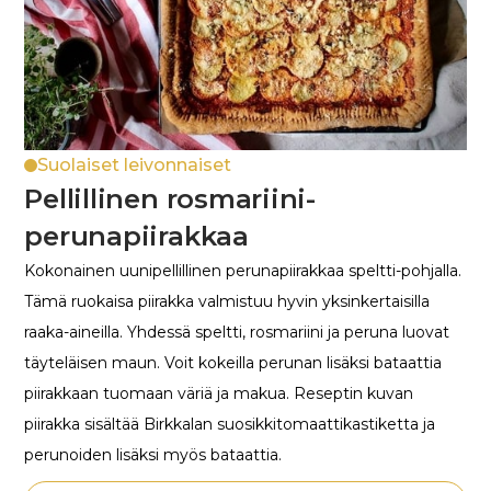
Suolaiset leivonnaiset
Pellillinen rosmariini-
perunapiirakkaa
Kokonainen uunipellillinen perunapiirakkaa speltti-pohjalla.
Tämä ruokaisa piirakka valmistuu hyvin yksinkertaisilla
raaka-aineilla. Yhdessä speltti, rosmariini ja peruna luovat
täyteläisen maun. Voit kokeilla perunan lisäksi bataattia
piirakkaan tuomaan väriä ja makua. Reseptin kuvan
piirakka sisältää Birkkalan suosikkitomaattikastiketta ja
perunoiden lisäksi myös bataattia.