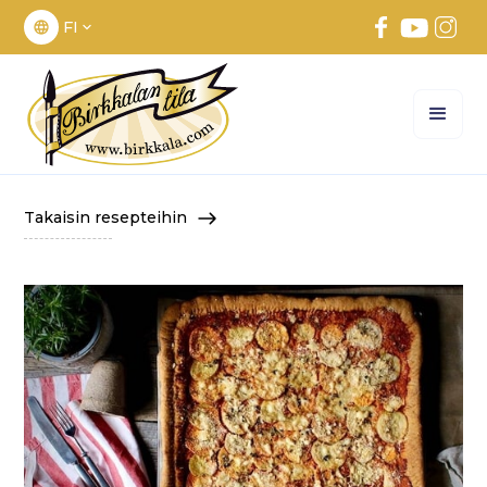
FI
Takaisin resepteihin