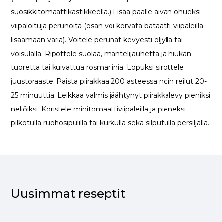
suosikkitomaattikastikkeella.) Lisää päälle aivan ohueksi
viipaloituja perunoita (osan voi korvata bataatti-viipaleilla
lisäämään väriä). Voitele perunat kevyesti öljyllä tai
voisulalla. Ripottele suolaa, mantelijauhetta ja hiukan
tuoretta tai kuivattua rosmariinia. Lopuksi sirottele
juustoraaste. Paista piirakkaa 200 asteessa noin reilut 20-
25 minuuttia. Leikkaa valmis jäähtynyt piirakkalevy pieniksi
neliöiksi. Koristele minitomaattiviipaleilla ja pieneksi
pilkotulla ruohosipulilla tai kurkulla sekä silputulla persiljalla.
Uusimmat reseptit