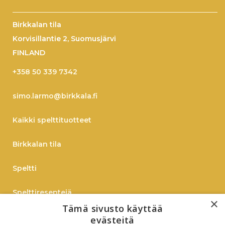
Birkkalan tila
Korvisillantie 2, Suomusjärvi
FINLAND
+358 50 339 7342
simo.larmo@birkkala.fi
Kaikki spelttituotteet
Birkkalan tila
Speltti
Spelttireseptejä
×
Tämä sivusto käyttää
TIEDOTE
evästeitä