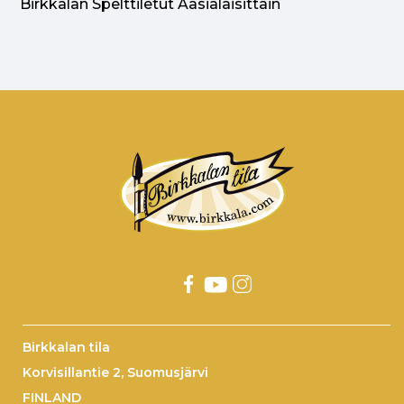
Birkkalan Spelttiletut Aasialaisittain
Birkkalan tila
Korvisillantie 2, Suomusjärvi
FINLAND