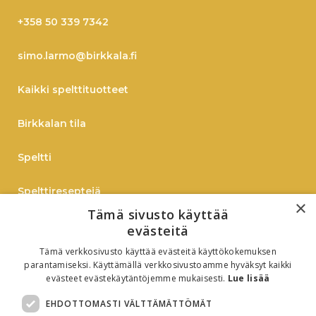
+358 50 339 7342
simo.larmo@birkkala.fi
Kaikki spelttituotteet
Birkkalan tila
Speltti
Spelttireseptejä
×
Tämä sivusto käyttää
TIEDOTE
evästeitä
Tämä verkkosivusto käyttää evästeitä käyttökokemuksen
Verkkokauppaan
parantamiseksi. Käyttämällä verkkosivustoamme hyväksyt kaikki
evästeet evästekäytäntöjemme mukaisesti.
Lue lisää
B2B
EHDOTTOMASTI VÄLTTÄMÄTTÖMÄT