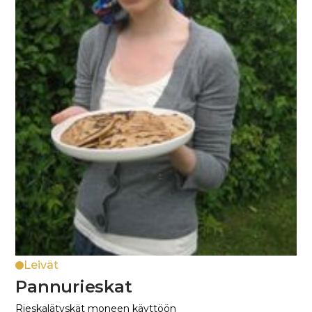
Leivät
Pannurieskat
Rieskalätyskät moneen käyttöön