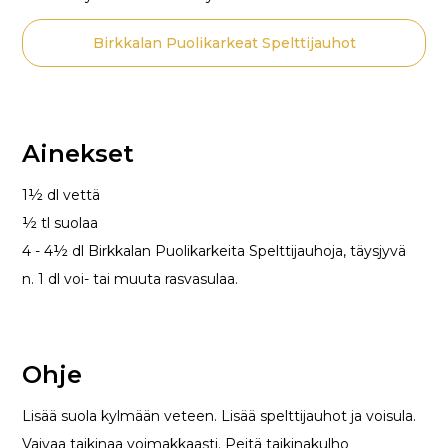
Birkkalan Puolikarkeat Spelttijauhot
Ainekset
1½ dl vettä
½ tl suolaa
4 - 4½ dl Birkkalan Puolikarkeita Spelttijauhoja, täysjyvä
n. 1 dl voi- tai muuta rasvasulaa.
Ohje
Lisää suola kylmään veteen. Lisää spelttijauhot ja voisula.
Vaivaa taikinaa voimakkaasti. Peitä taikinakulho