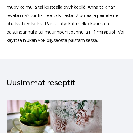
muovikelmulla tai kostealla pyyhkeellä. Anna taikinan
levätä n. ½ tuntia. Tee taikinasta 12 pullaa ja painele ne
ohuiksi lätysköiksi. Paista lätyskät melko kuumalla
paistinpannulla tai muurinpohjapannulla n. 1 min/puoli. Voi
käyttää hiukan voi- öljyseosta paistamisessa.
Uusimmat reseptit