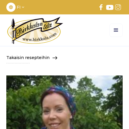
FI
Takaisin resepteihin