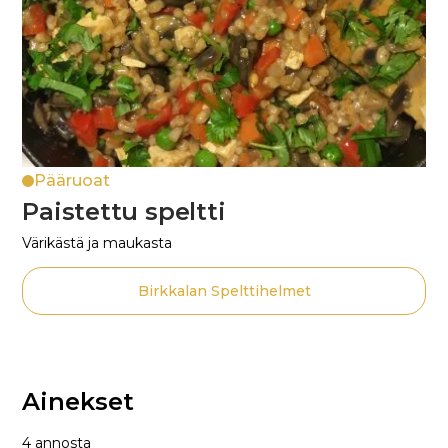
Pääruoat
Paistettu speltti
Värikästä ja maukasta
Birkkalan Spelttihelmet
Ainekset
4 annosta