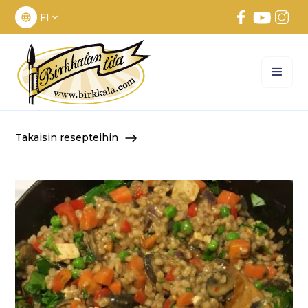
FI
Takaisin resepteihin