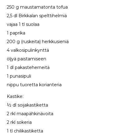
250 g maustamatonta tofua
2,5 dl Birkkalan spelttihelmiä
vajaa 1 tl suolaa
1 paprika
200 g (ruskeita) herkkusieniä
4 valkosipulinkynttä
öljyä paistamiseen
1 dl pakasteherneitä
1 punasipuli
nippu tuoretta korianteria
Kastike:
½ dl soijakastiketta
2 rkl maapähkinävoita
2 rkl sokeria
1 tl chilikastiketta