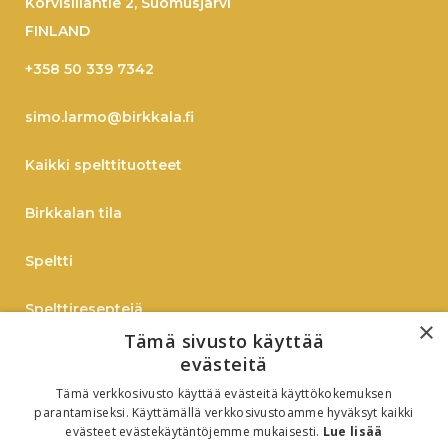
Korvisillantie 2, Suomusjärvi
FINLAND
+358 50 339 7342
simo.larmo@birkkala.fi
Kaikki spelttituotteet
Birkkalan tila
Speltti
Spelttireseptejä
×
Tämä sivusto käyttää
TIEDOTE
evästeitä
Tämä verkkosivusto käyttää evästeitä käyttökokemuksen
Verkkokauppaan
parantamiseksi. Käyttämällä verkkosivustoamme hyväksyt kaikki
evästeet evästekäytäntöjemme mukaisesti.
Lue lisää