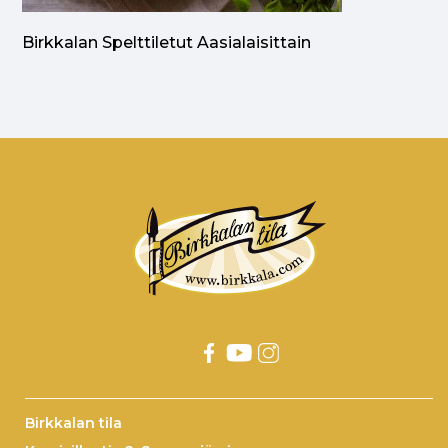
Birkkalan Spelttiletut Aasialaisittain
Birkkalan tila