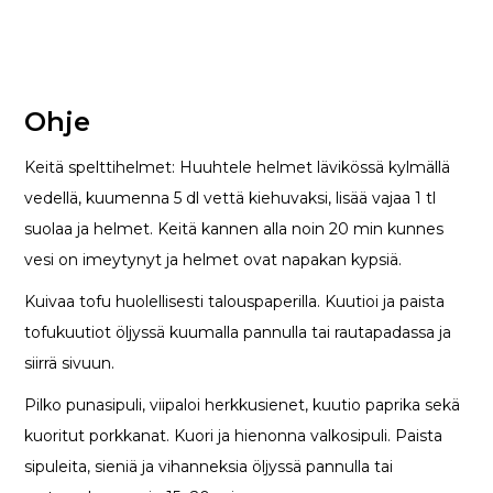
Ohje
Keitä spelttihelmet: Huuhtele helmet lävikössä kylmällä
vedellä, kuumenna 5 dl vettä kiehuvaksi, lisää vajaa 1 tl
suolaa ja helmet. Keitä kannen alla noin 20 min kunnes
vesi on imeytynyt ja helmet ovat napakan kypsiä.
Kuivaa tofu huolellisesti talouspaperilla. Kuutioi ja paista
tofukuutiot öljyssä kuumalla pannulla tai rautapadassa ja
siirrä sivuun.
Pilko punasipuli, viipaloi herkkusienet, kuutio paprika sekä
kuoritut porkkanat. Kuori ja hienonna valkosipuli. Paista
sipuleita, sieniä ja vihanneksia öljyssä pannulla tai