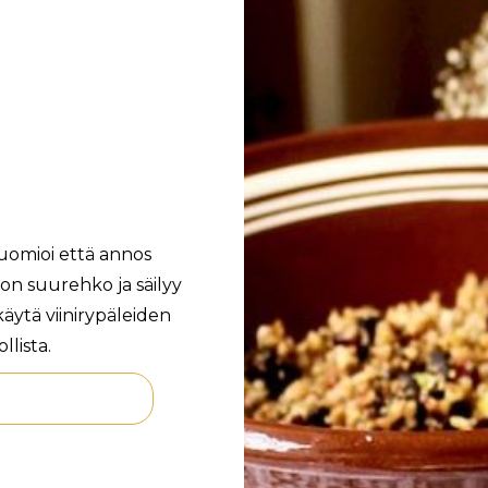
uomioi että annos
 on suurehko ja säilyy
 käytä viinirypäleiden
llista.