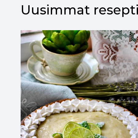
Uusimmat resepti