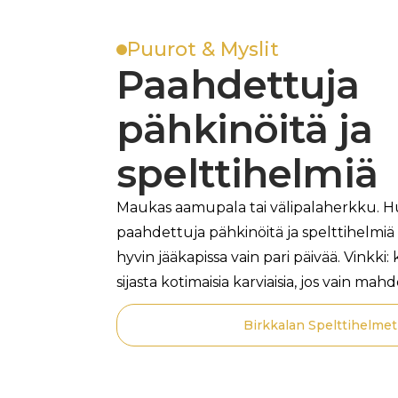
Puurot & Myslit
Paahdettuja
pähkinöitä ja
spelttihelmiä
Maukas aamupala tai välipalaherkku. H
paahdettuja pähkinöitä ja spelttihelmiä
hyvin jääkapissa vain pari päivää. Vinkki:
sijasta kotimaisia karviaisia, jos vain mahdo
Birkkalan Spelttihelmet