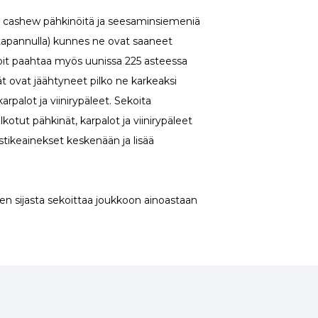
a cashew pähkinöitä ja seesaminsiemeniä
utapannulla) kunnes ne ovat saaneet
Voit paahtaa myös uunissa 225 asteessa
ät ovat jäähtyneet pilko ne karkeaksi
karpalot ja viinirypäleet. Sekoita
lkotut pähkinät, karpalot ja viinirypäleet
stikeainekset keskenään ja lisää
een sijasta sekoittaa joukkoon ainoastaan