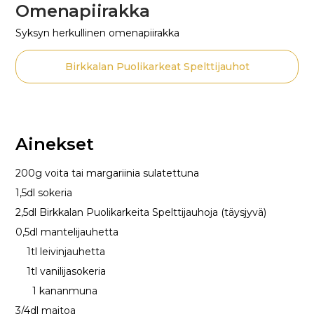
Omenapiirakka
Syksyn herkullinen omenapiirakka
Birkkalan Puolikarkeat Spelttijauhot
Ainekset
200g voita tai margariinia sulatettuna
1,5dl sokeria
2,5dl Birkkalan Puolikarkeita Spelttijauhoja (täysjyvä)
0,5dl mantelijauhetta
1tl leivinjauhetta
1tl vanilijasokeria
1 kananmuna
3/4dl maitoa