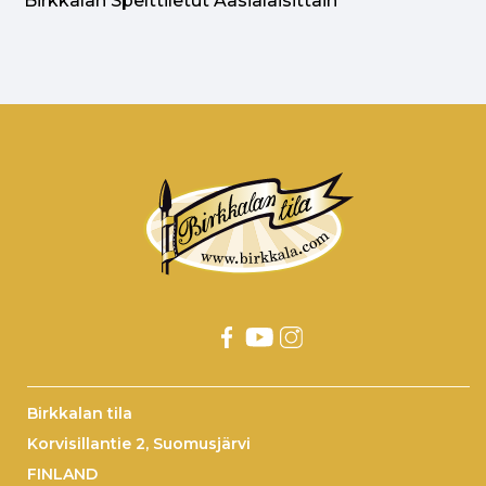
Birkkalan Spelttiletut Aasialaisittain
Birkkalan tila
Korvisillantie 2, Suomusjärvi
FINLAND