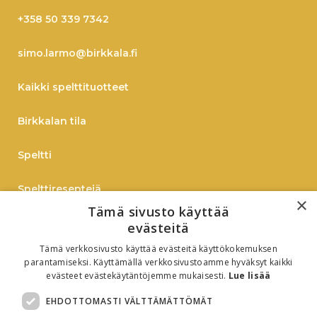
+358 50 339 7342
simo.larmo@birkkala.fi
Kaikki spelttituotteet
Birkkalan tila
Speltti
Spelttireseptejä
×
Tämä sivusto käyttää
TIEDOTE
evästeitä
Tämä verkkosivusto käyttää evästeitä käyttökokemuksen
Verkkokauppaan
parantamiseksi. Käyttämällä verkkosivustoamme hyväksyt kaikki
evästeet evästekäytäntöjemme mukaisesti.
Lue lisää
B2B
EHDOTTOMASTI VÄLTTÄMÄTTÖMÄT