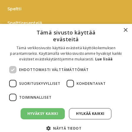
Speltti
Spelttireseptejä
×
Tämä sivusto käyttää
TIEDOTE
evästeitä
Tämä verkkosivusto käyttää evästeitä käyttökokemuksen
Verkkokauppaan
parantamiseksi. Käyttämällä verkkosivustoamme hyväksyt kaikki
evästeet evästekäytäntöjemme mukaisesti.
Lue lisää
B2B
EHDOTTOMASTI VÄLTTÄMÄTTÖMÄT
Oiva-raportti
SUORITUSKYVYLLISET
KOHDENTAVAT
TOIMINNALLISET
HYVÄKSY KAIKKI
HYLKÄÄ KAIKKI
Evästeasetukset
Tietosuojaseloste
NÄYTÄ TIEDOT