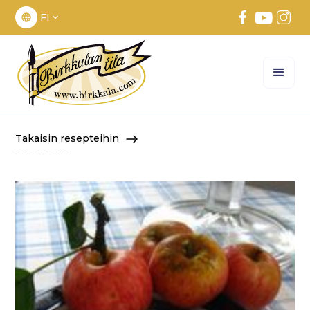
FI
Takaisin resepteihin