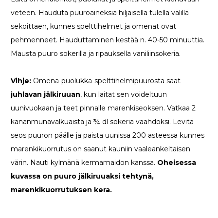
veteen. Hauduta puuroaineksia hiljaisella tulella välillä
sekoittaen, kunnes spelttihelmet ja omenat ovat
pehmenneet. Hauduttaminen kestää n. 40-50 minuuttia.
Mausta puuro sokerilla ja ripauksella vaniliinsokeria.
Vihje:
Omena-puolukka-spelttihelmipuurosta saat
juhlavan jälkiruuan
, kun laitat sen voideltuun
uunivuokaan ja teet pinnalle marenkiseoksen. Vatkaa 2
kananmunavalkuaista ja ¾ dl sokeria vaahdoksi. Levitä
seos puuron päälle ja paista uunissa 200 asteessa kunnes
marenkikuorrutus on saanut kauniin vaaleankeltaisen
värin. Nauti kylmänä kermamaidon kanssa.
Oheisessa
kuvassa on puuro jälkiruuaksi tehtynä,
marenkikuorrutuksen kera.