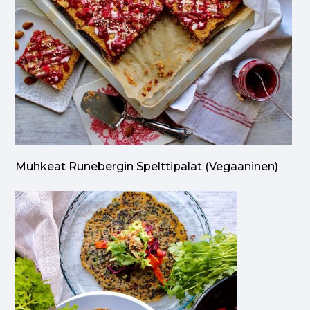
Muhkeat Runebergin Spelttipalat (vegaaninen)