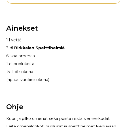
Ainekset
1 l vettä
3 dl
Birkkalan Spelttihelmiä
6 isoa omenaa
1 dl puolukoita
½-1 dl sokeria
(ripaus vaniliinisokeria)
Ohje
Kuori ja pilko omenat sekä poista niistä siemenkodat.
Laita omenalohkot, puolukat ja spelttihelmet kiehuvaan