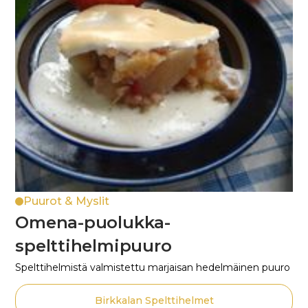
Puurot & Myslit
Omena-puolukka-
spelttihelmipuuro
Spelttihelmistä valmistettu marjaisan hedelmäinen puuro
Birkkalan Spelttihelmet