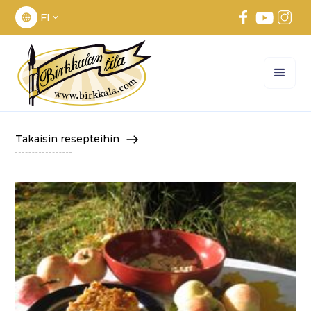
FI
Takaisin resepteihin