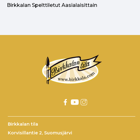
Birkkalan Spelttiletut Aasialaisittain
Birkkalan tila
Korvisillantie 2, Suomusjärvi