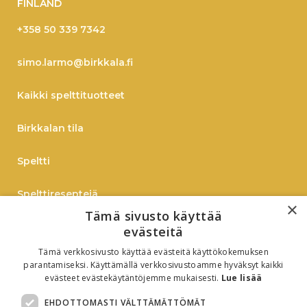
FINLAND
+358 50 339 7342
simo.larmo@birkkala.fi
Kaikki spelttituotteet
Birkkalan tila
Speltti
Spelttireseptejä
×
Tämä sivusto käyttää
TIEDOTE
evästeitä
Tämä verkkosivusto käyttää evästeitä käyttökokemuksen
Verkkokauppaan
parantamiseksi. Käyttämällä verkkosivustoamme hyväksyt kaikki
evästeet evästekäytäntöjemme mukaisesti.
Lue lisää
B2B
EHDOTTOMASTI VÄLTTÄMÄTTÖMÄT