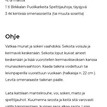
¾ dl maitoa
1 tl Birkkalan Puolikarkeita Spelttijauhoja, täysjyvä
3 rkl kiinteää omenasosetta (tai muuta sosetta)
Ohje
Vatkaa munat ja sokeri vaahdoksi. Sekoita voisula ja
kermaviili keskenään. Sekoita loput kuivat aineet
keskenään ja lisää vuorotellen kermaviiliseoksen kanssa
munasokerivaahtoon. Kaada taikina voideltuun tai
leivinpaperilla vuorattuun vuokaan (halkaisija n. 22 cm ).
Levitä omenaraaste taikinan päälle.
Laita kattilaan mantelirouhe, voi, sokeri, maito ja
spelttijauhot. Kuumenna seosta ja keitä sitä varovasti
välillä hämmentäen, kunnes seos alkaa saota. Lisää