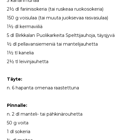
3 kananmunaa
2½ dl fariinisokeria (tai ruskeaa ruokosokeria)
150 g voisulaa (tai muuta juoksevaa rasvasulaa)
1½ dl kermaviiliä
5 dl Birkkalan Puolikarkeita Spelttijauhoja, täysjyvä
½ dl pellavansiemeniä tai mantelijauhetta
1½ tl kanelia
2½ tl leivinjauhetta
Täyte:
n. 6 hapanta omenaa raastettuna
Pinnalle:
n. 2 dl manteli- tai pähkinärouhetta
50 g voita
1 dl sokeria