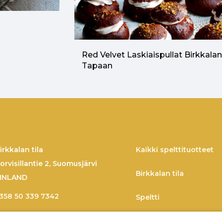
Red Velvet Laskiaispullat Birkkala
Tapaan
irkkalan tila
Kaikki spelttituotteet
orvisillantie 2, Suomusjärvi
Birkkalan tila
INLAND
358 50 339 7342
Speltti
imo.larmo@birkkala.fi
Spelttireseptejä