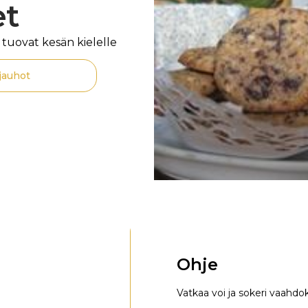
et
a tuovat kesän kielelle
jauhot
Ohje
Vatkaa voi ja sokeri vaahd