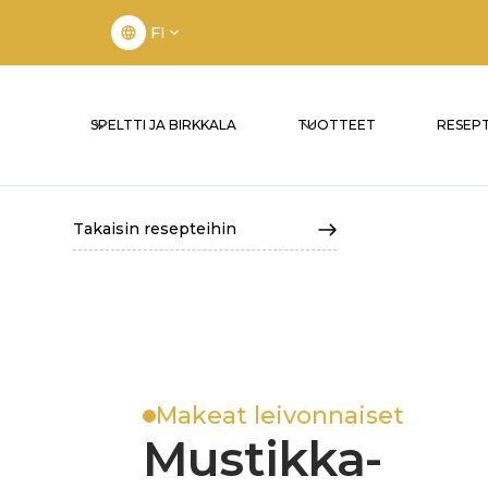
FI
SPELTTI JA BIRKKALA
TUOTTEET
RESEPT
Takaisin resepteihin
Makeat leivonnaiset
Mustikka-