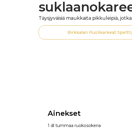
suklaanokare
Täysjyväisiä maukkaita pikkuleipiä, jotk
Birkkalan Puolikarkeat Speltti
Ainekset
1 dl tummaa ruokosokeria