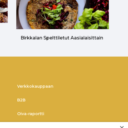
n
Birkkalan Spelttiletut Aasialaisittain
Verkkokauppaan
B2B
Oiva-raportti
×