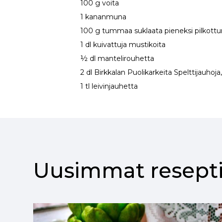
100 g voita
1 kananmuna
100 g tummaa suklaata pieneksi pilkott
1 dl kuivattuja mustikoita
½ dl mantelirouhetta
2 dl Birkkalan Puolikarkeita Spelttijauhoja
1 tl leivinjauhetta
Uusimmat resepti