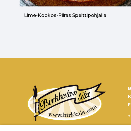
Lime-Kookos-Piiras Spelttipohjalla
B
K
F
+
s