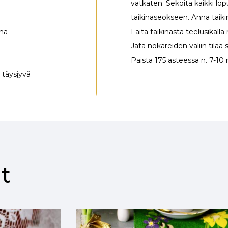
vatkaten. Sekoita kaikki lop
taikinaseokseen. Anna taikin
una
Laita taikinasta teelusikalla 
Jätä nokareiden väliin tilaa s
Paista 175 asteessa n. 7-10 
, täysjyvä
t