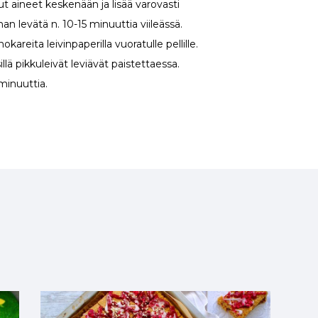
ut aineet keskenään ja lisää varovasti
an levätä n. 10-15 minuuttia viileässä.
nokareita leivinpaperilla vuoratulle pellille.
illä pikkuleivät leviävät paistettaessa.
minuuttia.