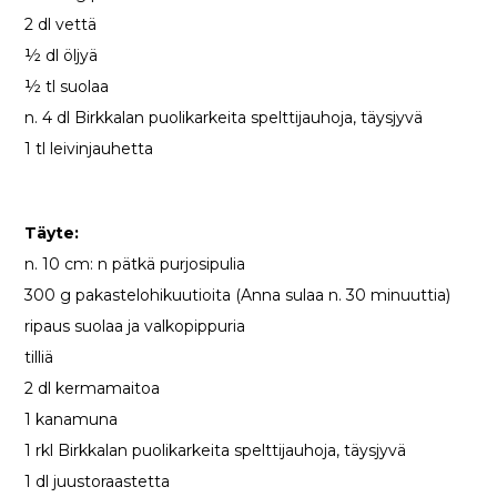
2 dl vettä
½ dl öljyä
½ tl suolaa
n. 4 dl Birkkalan puolikarkeita spelttijauhoja, täysjyvä
1 tl leivinjauhetta
Täyte:
n. 10 cm: n pätkä purjosipulia
300 g pakastelohikuutioita (Anna sulaa n. 30 minuuttia)
ripaus suolaa ja valkopippuria
tilliä
2 dl kermamaitoa
1 kanamuna
1 rkl Birkkalan puolikarkeita spelttijauhoja, täysjyvä
1 dl juustoraastetta