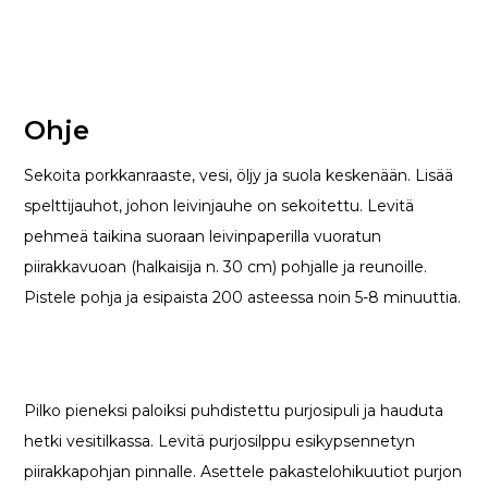
Ohje
Sekoita porkkanraaste, vesi, öljy ja suola keskenään. Lisää
spelttijauhot, johon leivinjauhe on sekoitettu. Levitä
pehmeä taikina suoraan leivinpaperilla vuoratun
piirakkavuoan (halkaisija n. 30 cm) pohjalle ja reunoille.
Pistele pohja ja esipaista 200 asteessa noin 5-8 minuuttia.
Pilko pieneksi paloiksi puhdistettu purjosipuli ja hauduta
hetki vesitilkassa. Levitä purjosilppu esikypsennetyn
piirakkapohjan pinnalle. Asettele pakastelohikuutiot purjon