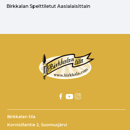
Birkkalan Spelttiletut Aasialaisittain
Birkkalan tila
Korvisillantie 2, Suomusjärvi