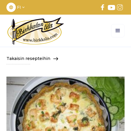
FI
Takaisin resepteihin