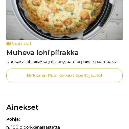
Pääruoat
Muheva lohipiirakka
Ruokaisa lohipiirakka juhlapöytään tai päivän pääruoaksi
Birkkalan Puolikarkeat Spelttijauhot
Ainekset
Pohja:
n. 100 g porkkanaraastetta