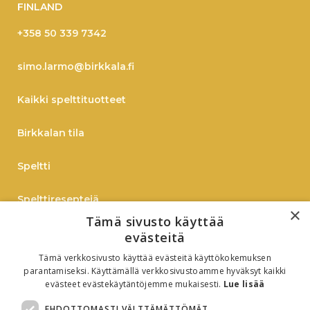
FINLAND
+358 50 339 7342
simo.larmo@birkkala.fi
Kaikki spelttituotteet
Birkkalan tila
Speltti
Spelttireseptejä
×
Tämä sivusto käyttää
TIEDOTE
evästeitä
Tämä verkkosivusto käyttää evästeitä käyttökokemuksen
Verkkokauppaan
parantamiseksi. Käyttämällä verkkosivustoamme hyväksyt kaikki
evästeet evästekäytäntöjemme mukaisesti.
Lue lisää
B2B
EHDOTTOMASTI VÄLTTÄMÄTTÖMÄT