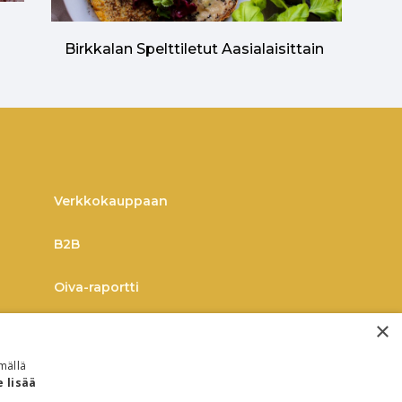
n
Birkkalan Spelttiletut Aasialaisittain
Verkkokauppaan
B2B
Oiva-raportti
×
mällä
e lisää