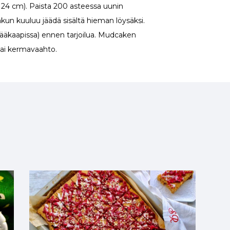
a 24 cm). Paista 200 asteessa uunin
akun kuuluu jäädä sisältä hieman löysäksi.
jääkaapissa) ennen tarjoilua. Mudcaken
 tai kermavaahto.