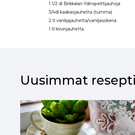
1 1/2 dl Birkkalan Ydinspelttijauhoja
3/4dl kaakaojauhetta (tumma)
2 tl vanilijajauhetta/vaniljasokeria
1 tl leivinjauhetta
Uusimmat resepti