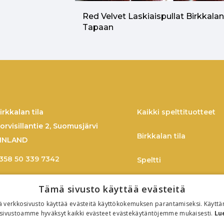
Red Velvet Laskiaispullat Birkkala
Tapaan
irkkalan tila
Kaikki spelttituotteet
orvisillantie 2, Suomusjärvi
Birkkalan tila
INLAND
358 50 339 7342
Speltti
imo.larmo@birkkala.fi
Spelttireseptejä
Tämä sivusto käyttää evästeitä
 verkkosivusto käyttää evästeitä käyttökokemuksen parantamiseksi. Käyttä
TIEDOTE
sivustoamme hyväksyt kaikki evästeet evästekäytäntöjemme mukaisesti.
Lu