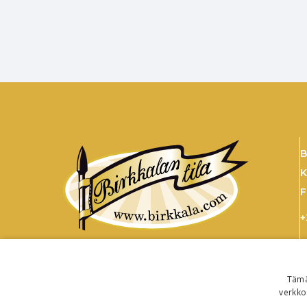
B
K
F
+
s
Tämä
verkko