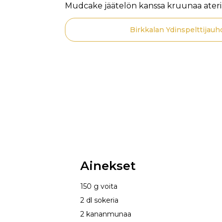
Mudcake jäätelön kanssa kruunaa ateria
Birkkalan Ydinspelttijauh
Ainekset
150 g voita
2 dl sokeria
2 kananmunaa