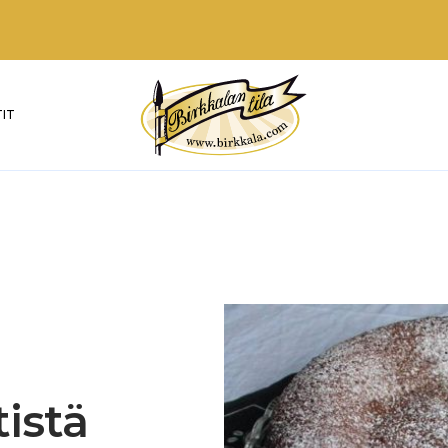
IT
istä