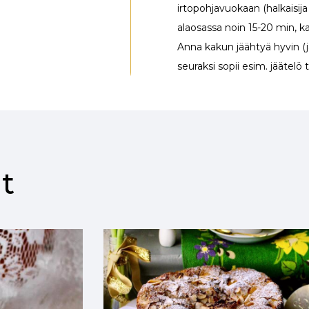
irtopohjavuokaan (halkaisij
alaosassa noin 15-20 min, k
Anna kakun jäähtyä hyvin (
seuraksi sopii esim. jäätelö
t