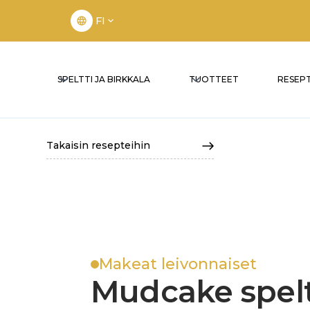
FI
SPELTTI JA BIRKKALA
TUOTTEET
RESEPT
Takaisin resepteihin
Makeat leivonnaiset
Mudcake spelt