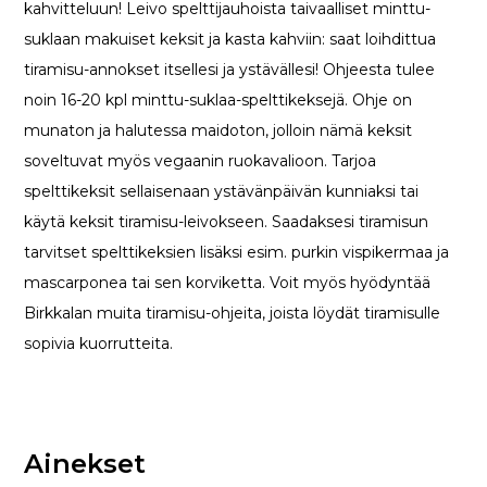
kahvitteluun! Leivo spelttijauhoista taivaalliset minttu-
suklaan makuiset keksit ja kasta kahviin: saat loihdittua
tiramisu-annokset itsellesi ja ystävällesi! Ohjeesta tulee
noin 16-20 kpl minttu-suklaa-spelttikeksejä. Ohje on
munaton ja halutessa maidoton, jolloin nämä keksit
soveltuvat myös vegaanin ruokavalioon. Tarjoa
spelttikeksit sellaisenaan ystävänpäivän kunniaksi tai
käytä keksit tiramisu-leivokseen. Saadaksesi tiramisun
tarvitset spelttikeksien lisäksi esim. purkin vispikermaa ja
mascarponea tai sen korviketta. Voit myös hyödyntää
Birkkalan muita tiramisu-ohjeita, joista löydät tiramisulle
sopivia kuorrutteita.
Ainekset