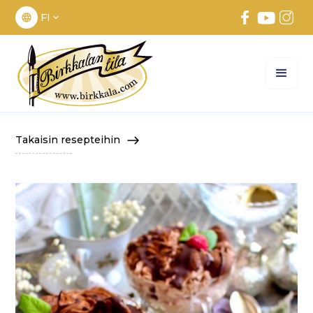
FI
Takaisin resepteihin