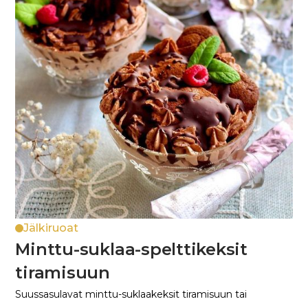
Jälkiruoat
Minttu-suklaa-spelttikeksit
tiramisuun
Suussasulavat minttu-suklaakeksit tiramisuun tai