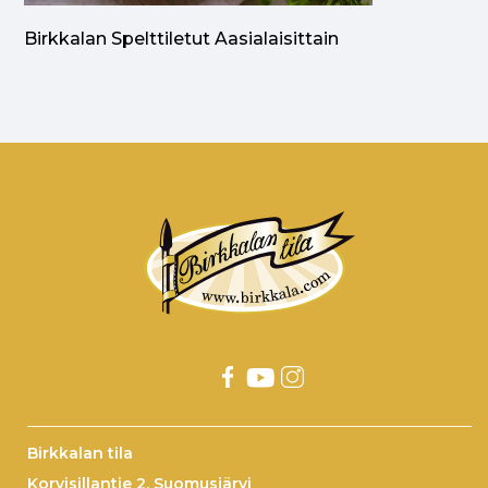
Birkkalan Spelttiletut Aasialaisittain
Birkkalan tila
Korvisillantie 2, Suomusjärvi