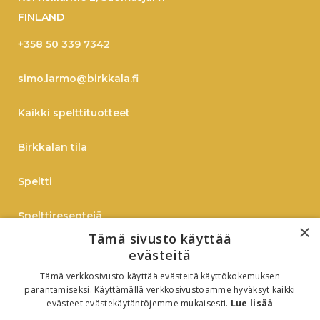
FINLAND
+358 50 339 7342
simo.larmo@birkkala.fi
Kaikki spelttituotteet
Birkkalan tila
Speltti
Spelttireseptejä
×
Tämä sivusto käyttää
TIEDOTE
evästeitä
Tämä verkkosivusto käyttää evästeitä käyttökokemuksen
Verkkokauppaan
parantamiseksi. Käyttämällä verkkosivustoamme hyväksyt kaikki
evästeet evästekäytäntöjemme mukaisesti.
Lue lisää
B2B