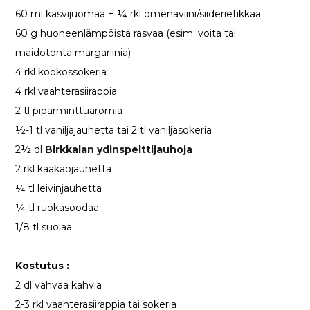
60 ml kasvijuomaa + ¼ rkl omenaviini/siiderietikkaa
60 g huoneenlämpöistä rasvaa (esim. voita tai
maidotonta margariinia)
4 rkl kookossokeria
4 rkl vaahterasiirappia
2 tl piparminttuaromia
½-1 tl vaniljajauhetta tai 2 tl vaniljasokeria
2½ dl
Birkkalan ydinspelttijauhoja
2 rkl kaakaojauhetta
¼ tl leivinjauhetta
¼ tl ruokasoodaa
1/8 tl suolaa
Kostutus :
2 dl vahvaa kahvia
2-3 rkl vaahterasiirappia tai sokeria