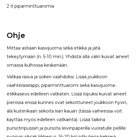
2 tl piparminttuaromia
Ohje
Mittaa astiaan kasvijuoma sekä etikka ja jätä
tekeytymään (n. 5-10 min.). Yhdistä sillä välin kuivat aineet
omassa kulhossa keskenään.
Vatkaa rasva ja sokeri vaahdoksi. Lisää joukkoon
vaahterasiirappi, piparminttuaromi sekä kasvijuoma-
etikkaseos edelleen vatkaten. Lisää lopuksi kuivat aineet
pienissä erissä kunnes ovat sekoittuneet joukkoon hyvin,
älä kuitenkaan sekoita liian kauan (tässä vaiheessa voit
käyttää myös edelleen vatkainta). Lisää taikina
pursotinpussiin ja pursota leivinpaperilla vuoratulle pellille
pyörivin siksak liikkein n. 16-20 kpl pitkulaisia keksejä.