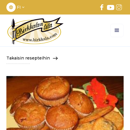
FI
Takaisin resepteihin