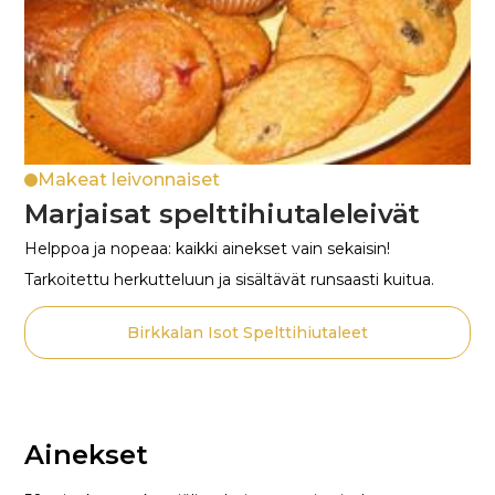
Makeat leivonnaiset
Marjaisat spelttihiutaleleivät
Helppoa ja nopeaa: kaikki ainekset vain sekaisin!
Tarkoitettu herkutteluun ja sisältävät runsaasti kuitua.
Birkkalan Isot Spelttihiutaleet
Ainekset