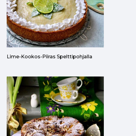
Lime-Kookos-Piiras Spelttipohjalla