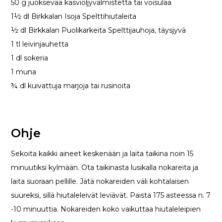
50 g juoksevaa kasviöljyvalmistetta tai voisulaa
1½ dl Birkkalan Isoja Spelttihiutaleita
½ dl Birkkalan Puolikarkeita Spelttijauhoja, täysjyvä
1 tl leivinjauhetta
1 dl sokeria
1 muna
¾ dl kuivattuja marjoja tai rusinoita
Ohje
Sekoita kaikki aineet keskenään ja laita taikina noin 15
minuutiksi kylmään. Ota taikinasta lusikalla nokareita ja
laita suoraan pellille. Jätä nokareiden väli kohtalaisen
suureksi, sillä hiutaleleivät leviävät. Paista 175 asteessa n. 7
-10 minuuttia. Nokareiden koko vaikuttaa hiutaleleipien