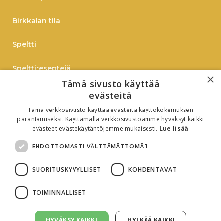
Birkkalan tila
Speltti
Spelttireseptejä
×
Tämä sivusto käyttää
TIEDOTE
evästeitä
Tämä verkkosivusto käyttää evästeitä käyttökokemuksen
Verkkokauppaan
parantamiseksi. Käyttämällä verkkosivustoamme hyväksyt kaikki
evästeet evästekäytäntöjemme mukaisesti.
Lue lisää
B2B
EHDOTTOMASTI VÄLTTÄMÄTTÖMÄT
Oiva-raportti
SUORITUSKYVYLLISET
KOHDENTAVAT
TOIMINNALLISET
HYVÄKSY KAIKKI
HYLKÄÄ KAIKKI