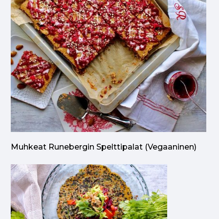
Muhkeat Runebergin Spelttipalat (vegaaninen)