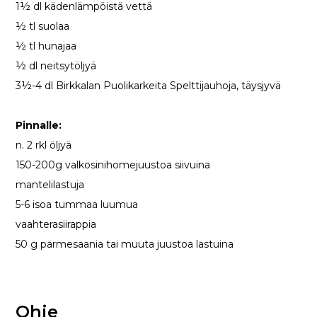
1½ dl kädenlämpöistä vettä
½ tl suolaa
½ tl hunajaa
½ dl neitsytöljyä
3½-4 dl Birkkalan Puolikarkeita Spelttijauhoja, täysjyvä
Pinnalle:
n. 2 rkl öljyä
150-200g valkosinihomejuustoa siivuina
mantelilastuja
5-6 isoa tummaa luumua
vaahterasiirappia
50 g parmesaania tai muuta juustoa lastuina
Ohje