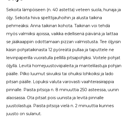
Sekoita lämpöiseen (n. 40 astetta) veteen suola, hunaja ja
öljy. Sekoita hiiva spelttijauhoihin ja alusta taikina
pehmeäksi. Anna taikinan kohota. Taikinan voi tehdä
myös valmiiksi ajoissa, vaikka edellisenä päivänä ja laittaa
se jääkaappiin odottamaan pizzan valmistusta. Tee öljyisin
käsin pohjataikinasta 12 pyöreätä pullaa ja taputtele ne
leivinpaperilla vuoratulla pellillä pitsapohjiksi. Voitele pohjat
öljyllä. Levitä homejuustoviipaleita ja mantelilastuja pohjan
päälle. Pilko luumut siivuiksi tai ohuiksi lohkoiksi ja lado
pitsan päälle. Lopuksi valuta varovasti vaahterasiirappia
pinnalle. Paista pitsoja n. 8 minuuttia 250 asteessa, uunin
alaosassa. Ota pitsat pois uunista ja levitä pinnalle
juustolastuja. Paista pitsoja vielä n. 2 minuuttia kunnes
juusto on sulanut.