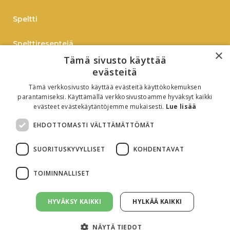
Speltti
Spelttireseptejä
×
Tämä sivusto käyttää
TIEDOTE
evästeitä
Tämä verkkosivusto käyttää evästeitä käyttökokemuksen
Verkkokauppaan
parantamiseksi. Käyttämällä verkkosivustoamme hyväksyt kaikki
evästeet evästekäytäntöjemme mukaisesti.
Lue lisää
B2B
EHDOTTOMASTI VÄLTTÄMÄTTÖMÄT
Oiva-raportti
SUORITUSKYVYLLISET
KOHDENTAVAT
TOIMINNALLISET
HYVÄKSY KAIKKI
HYLKÄÄ KAIKKI
Evästeasetukset
Tietosuojaseloste
NÄYTÄ TIEDOT