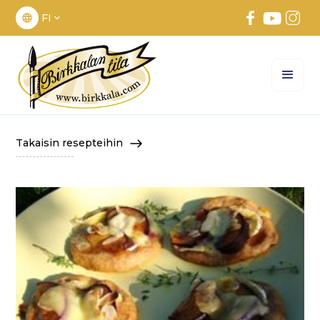
FI
Takaisin resepteihin