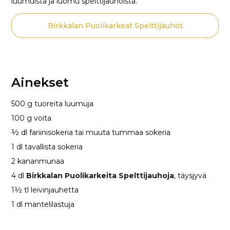
luumuista ja luomu spelttijauhoista.
Birkkalan Puolikarkeat Spelttijauhot
Ainekset
500 g tuoreita luumuja
100 g voita
½ dl fariinisokeria tai muuta tummaa sokeria
1 dl tavallista sokeria
2 kananmunaa
4 dl
Birkkalan Puolikarkeita Spelttijauhoja
, täysjyvä
1½ tl leivinjauhetta
1 dl mantelilastuja