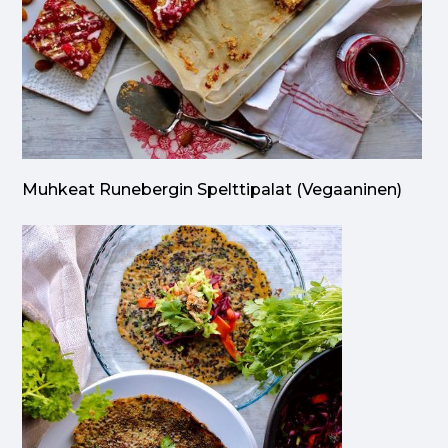
Muhkeat Runebergin Spelttipalat (vegaaninen)