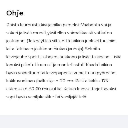
Ohje
Poista luumuista kivi ja pilko pieneksi. Vaahdota voi ja
sokeri ja lisää munat yksitellen voimakkaasti vatkaten
joukkoon. (Jos näyttää siltä, että taikina juoksettuu, niin
laita taikinaan joukkoon hiukan jauhoja). Sekoita
leivinjauhe spelttijauhojen joukkoon ja lisää taikinaan. Lisää
lopuksi pilkotut luumut ja mantelilastut. Kaada taikina
hyvin voideltuun tai leivinpaperilla vuorattuun pyöreään
kakkuvuokaan (halkaisija n. 20 cm. Paista kakku 175
asteessa n. 50-60 minuuttia. Kakun kanssa tarjottavaksi
sopii hyvin vaniljakastike tai vaniljajäätelö.