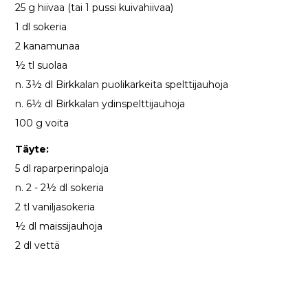
25 g hiivaa (tai 1 pussi kuivahiivaa)
1 dl sokeria
2 kanamunaa
½ tl suolaa
n. 3½ dl Birkkalan puolikarkeita spelttijauhoja
n. 6½ dl Birkkalan ydinspelttijauhoja
100 g voita
Täyte:
5 dl raparperinpaloja
n. 2 - 2½ dl sokeria
2 tl vaniljasokeria
½ dl maissijauhoja
2 dl vettä