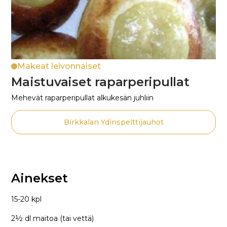
Makeat leivonnaiset
Maistuvaiset raparperipullat
Mehevät raparperipullat alkukesän juhliin
Birkkalan Ydinspelttijauhot
Ainekset
15-20 kpl
2½ dl maitoa (tai vettä)