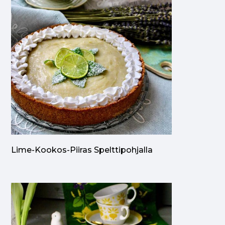
Lime-Kookos-Piiras Spelttipohjalla