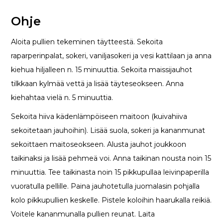
Ohje
Aloita pullien tekeminen täytteestä. Sekoita
raparperinpalat, sokeri, vaniljasokeri ja vesi kattilaan ja anna
kiehua hiljalleen n. 15 minuuttia. Sekoita maissijauhot
tilkkaan kylmää vettä ja lisää täyteseokseen. Anna
kiehahtaa vielä n. 5 minuuttia.
Sekoita hiiva kädenlämpöiseen maitoon (kuivahiiva
sekoitetaan jauhoihin). Lisää suola, sokeri ja kananmunat
sekoittaen maitoseokseen. Alusta jauhot joukkoon
taikinaksi ja lisää pehmeä voi. Anna taikinan nousta noin 15
minuuttia. Tee taikinasta noin 15 pikkupullaa leivinpaperilla
vuoratulla pellille. Paina jauhotetulla juomalasin pohjalla
kolo pikkupullien keskelle. Pistele koloihin haarukalla reikiä.
Voitele kananmunalla pullien reunat. Laita