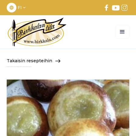
FI
Takaisin resepteihin