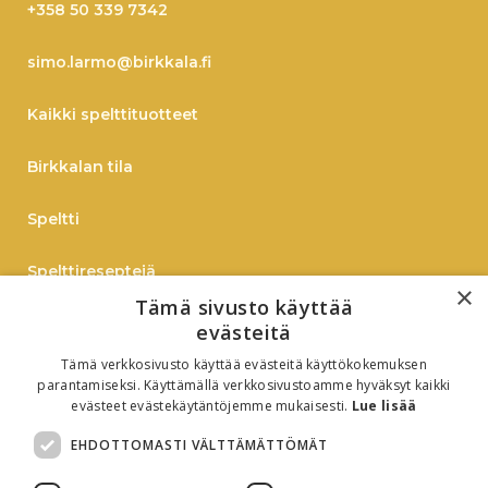
+358 50 339 7342
simo.larmo@birkkala.fi
Kaikki spelttituotteet
Birkkalan tila
Speltti
Spelttireseptejä
×
Tämä sivusto käyttää
TIEDOTE
evästeitä
Tämä verkkosivusto käyttää evästeitä käyttökokemuksen
Verkkokauppaan
parantamiseksi. Käyttämällä verkkosivustoamme hyväksyt kaikki
evästeet evästekäytäntöjemme mukaisesti.
Lue lisää
B2B
EHDOTTOMASTI VÄLTTÄMÄTTÖMÄT
Oiva-raportti