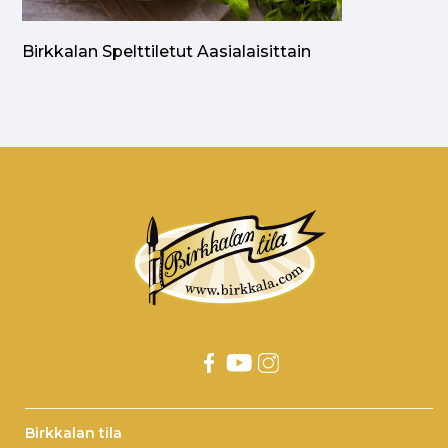
Birkkalan Spelttiletut Aasialaisittain
Birkkalan tila