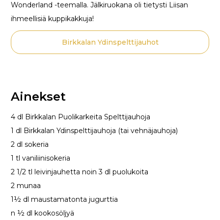
Wonderland -teemalla. Jälkiruokana oli tietysti Liisan
ihmeellisiä kuppikakkuja!
Birkkalan Ydinspelttijauhot
Ainekset
4 dl Birkkalan Puolikarkeita Spelttijauhoja
1 dl Birkkalan Ydinspelttijauhoja (tai vehnäjauhoja)
2 dl sokeria
1 tl vaniliinisokeria
2 1/2 tl leivinjauhetta noin 3 dl puolukoita
2 munaa
1½ dl maustamatonta jugurttia
n ½ dl kookosöljyä