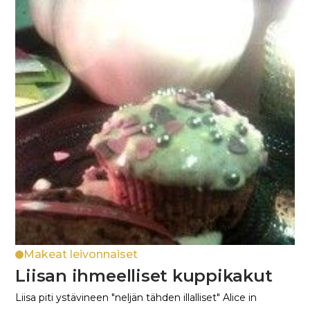
Makeat leivonnaiset
Liisan ihmeelliset kuppikakut
Liisa piti ystävineen "neljän tähden illalliset" Alice in