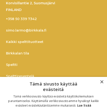
Korvisillantie 2, Suomusjärvi
FINLAND
+358 50 339 7342
simo.larmo@birkkala.fi
Kaikki spelttituotteet
Birkkalan tila
Speltti
Spelttireseptejä
×
Tämä sivusto käyttää
TIEDOTE
evästeitä
Tämä verkkosivusto käyttää evästeitä käyttökokemuksen
Verkkokauppaan
parantamiseksi. Käyttämällä verkkosivustoamme hyväksyt kaikki
evästeet evästekäytäntöjemme mukaisesti.
Lue lisää