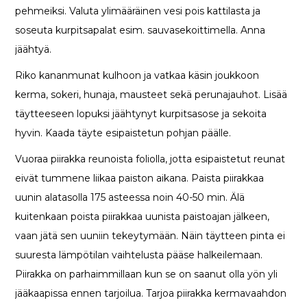
pehmeiksi. Valuta ylimääräinen vesi pois kattilasta ja
soseuta kurpitsapalat esim. sauvasekoittimella. Anna
jäähtyä.
Riko kananmunat kulhoon ja vatkaa käsin joukkoon
kerma, sokeri, hunaja, mausteet sekä perunajauhot. Lisää
täytteeseen lopuksi jäähtynyt kurpitsasose ja sekoita
hyvin. Kaada täyte esipaistetun pohjan päälle.
Vuoraa piirakka reunoista foliolla, jotta esipaistetut reunat
eivät tummene liikaa paiston aikana. Paista piirakkaa
uunin alatasolla 175 asteessa noin 40-50 min. Älä
kuitenkaan poista piirakkaa uunista paistoajan jälkeen,
vaan jätä sen uuniin tekeytymään. Näin täytteen pinta ei
suuresta lämpötilan vaihtelusta pääse halkeilemaan.
Piirakka on parhaimmillaan kun se on saanut olla yön yli
jääkaapissa ennen tarjoilua. Tarjoa piirakka kermavaahdon