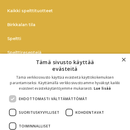
Kaikki spelttituotteet
Birkkalan tila
Speltti
Spelttireseptejä
×
Tämä sivusto käyttää
TIEDOTE
evästeitä
Tämä verkkosivusto käyttää evästeitä käyttökokemuksen
Verkkokauppaan
parantamiseksi. Käyttämällä verkkosivustoamme hyväksyt kaikki
evästeet evästekäytäntöjemme mukaisesti.
Lue lisää
B2B
EHDOTTOMASTI VÄLTTÄMÄTTÖMÄT
Oiva-raportti
SUORITUSKYVYLLISET
KOHDENTAVAT
TOIMINNALLISET