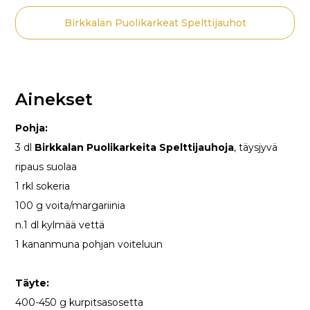
Birkkalan Puolikarkeat Spelttijauhot
Ainekset
Pohja:
3 dl
Birkkalan Puolikarkeita Spelttijauhoja
, täysjyvä
ripaus suolaa
1 rkl sokeria
100 g voita/margariinia
n.1 dl kylmää vettä
1 kananmuna pohjan voiteluun
Täyte:
400-450 g kurpitsasosetta