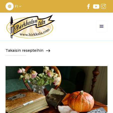
FI
Takaisin resepteihin