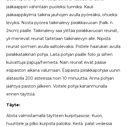
jääkaappiin vähintään puoleksi tunniksi. Kauli
jääkaappikylmä taikina jauhojen avulla pyöreäksi, ohueksi
levyksi. Nosta pyöreä taikinalevy piirakkavuoan (halk. n.
24cm) päälle. Taikinalevy saa ylittää piirakkavuoan reunat,
yli-menevät reunat taitetaan taikinalevyn alle. Nipistä
reunat sormien avulla aaltoilevaksi. Pistele haarukan avulla
piirakkataikinan pohja. Laita pohjan päälle folio ja siihen
kuivattuja papuja/herneitä. Näin reunat eivät pääse
esipaiston aikana valumaan. Esipaista piirakkapohjaa uunin
alatasolla 200 asteessa noin 10 minuuttia. Anna pohjan
jäähtyä paiston jälkeen. Voitele pohja kananmunalla
ennen täyttöä.
Täyte:
Aloita valmistamalla täytteen kurpitsasose. Kuori,
huuhtele ja pilko kurpista paloiksi. Keitä palat vedessä