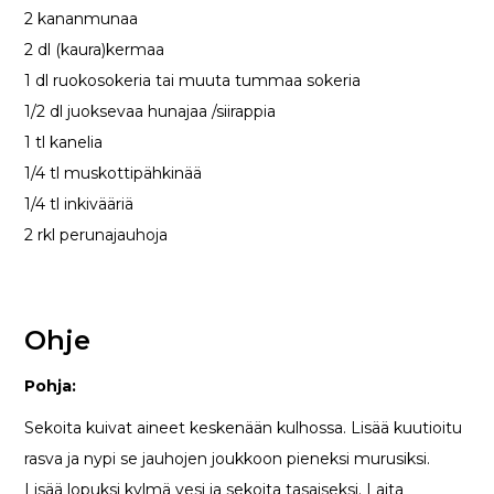
2 kananmunaa
2 dl (kaura)kermaa
1 dl ruokosokeria tai muuta tummaa sokeria
1/2 dl juoksevaa hunajaa /siirappia
1 tl kanelia
1/4 tl muskottipähkinää
1/4 tl inkivääriä
2 rkl perunajauhoja
Ohje
Pohja:
Sekoita kuivat aineet keskenään kulhossa. Lisää kuutioitu
rasva ja nypi se jauhojen joukkoon pieneksi murusiksi.
Lisää lopuksi kylmä vesi ja sekoita tasaiseksi. Laita