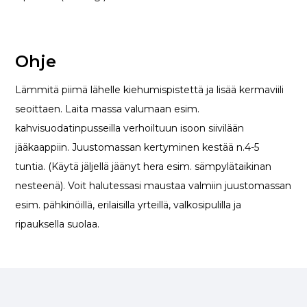
Ohje
Lämmitä piimä lähelle kiehumispistettä ja lisää kermaviili
seoittaen. Laita massa valumaan esim.
kahvisuodatinpusseilla verhoiltuun isoon siivilään
jääkaappiin. Juustomassan kertyminen kestää n.4-5
tuntia. (Käytä jäljellä jäänyt hera esim. sämpylätaikinan
nesteenä). Voit halutessasi maustaa valmiin juustomassan
esim. pähkinöillä, erilaisilla yrteillä, valkosipulilla ja
ripauksella suolaa.