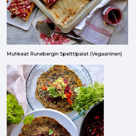
Muhkeat Runebergin Spelttipalat (vegaaninen)