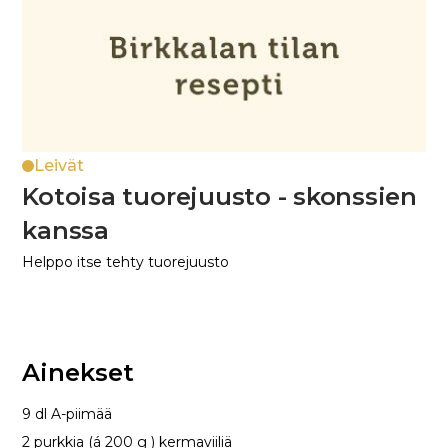
Leivät
Kotoisa tuorejuusto - skonssien
kanssa
Helppo itse tehty tuorejuusto
Ainekset
9 dl A-piimää
2 purkkia (á 200 g ) kermaviiliä