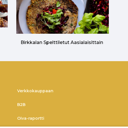
n
Birkkalan Spelttiletut Aasialaisittain
Verkkokauppaan
B2B
Oiva-raportti