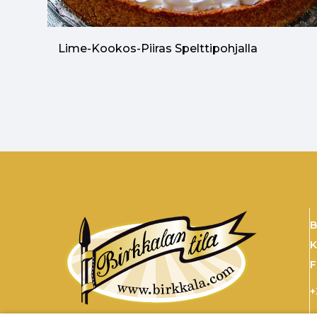
Lime-Kookos-Piiras Spelttipohjalla
B
K
F
+