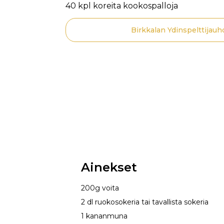
40 kpl koreita kookospalloja
Birkkalan Ydinspelttijauh
Ainekset
200g voita
2 dl ruokosokeria tai tavallista sokeria
1 kananmuna