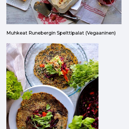
Muhkeat Runebergin Spelttipalat (vegaaninen)