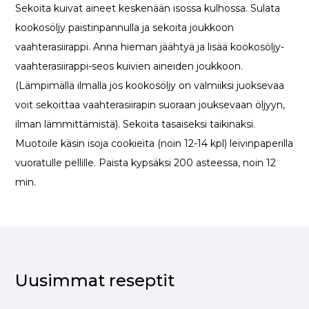
Sekoita kuivat aineet keskenään isossa kulhossa. Sulata
kookosöljy paistinpannulla ja sekoita joukkoon
vaahterasiirappi. Anna hieman jäähtyä ja lisää kookosöljy-
vaahterasiirappi-seos kuivien aineiden joukkoon.
(Lämpimällä ilmalla jos kookosöljy on valmiiksi juoksevaa
voit sekoittaa vaahterasiirapin suoraan jouksevaan öljyyn,
ilman lämmittämistä). Sekoita tasaiseksi taikinaksi.
Muotoile käsin isoja cookieita (noin 12-14 kpl) leivinpaperilla
vuoratulle pellille. Paista kypsäksi 200 asteessa, noin 12
min.
Uusimmat reseptit