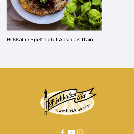
Birkkalan Spelttiletut Aasialaisittain