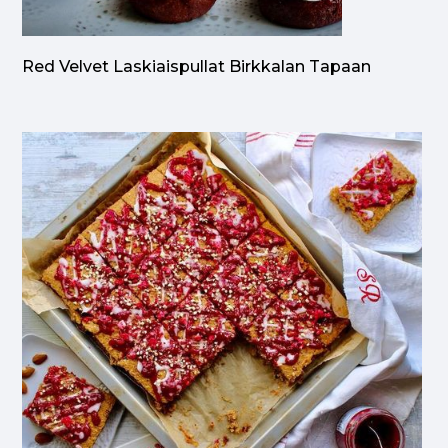
Red Velvet Laskiaispullat Birkkalan Tapaan