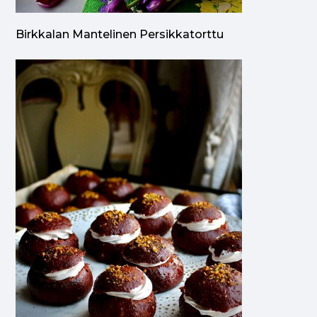
Birkkalan Mantelinen Persikkatorttu